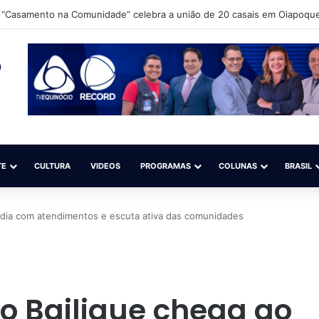
 Ibama e ICMBio para debater o aperfeiçoamento da fiscalização do gar
TE
CULTURA
VIDEOS
PROGRAMAS
COLUNAS
BRASIL
º dia com atendimentos e escuta ativa das comunidades
no Bailique chega ao