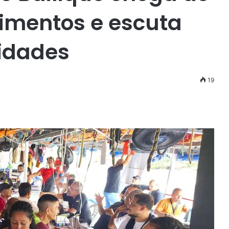
imentos e escuta
idades
19
r
ail