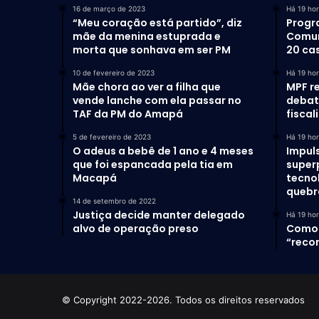
16 de março de 2023
Há 19 ho
“Meu coração está partido”, diz
Progr
mãe da menina estuprada e
Comun
morta que sonhava em ser PM
20 ca
10 de fevereiro de 2023
Há 19 ho
Mãe chora ao ver a filha que
MPF r
vende lanche com ela passar no
debat
TAF da PM do Amapá
fiscal
5 de fevereiro de 2023
Há 19 ho
O adeus a bebê de 1 ano e 4 meses
Impul
que foi espancada pela tia em
super
Macapá
tecno
quebr
14 de setembro de 2022
Justiça decide manter delegado
Há 19 ho
alvo de operação preso
Como 
“recor
© Copyright 2022-2026. Todos os direitos reservados