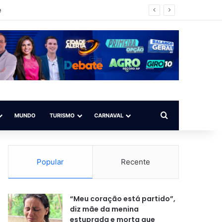
impo ilegal
Procurar por
MUNDO
TURISMO
CARNAVAL
Popular
Recente
“Meu coração está partido”,
diz mãe da menina
estuprada e morta que