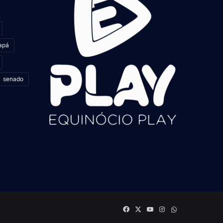
apá
senado
Facebook
X
YouTube
Instagram
whatsapp