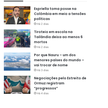
Espriella toma posse na
Colômbia em meio a tensões
políticas
Há 2 dias
Tiroteio em escola na
Tailândia deixa ao menos 6
mortos
Há 2 dias
Por que Nauru – um dos
menores países do mundo –
vai trocar de nome
Há 3 dias
Negociações pelo Estreito de
Ormuz registram
“progressos”
Há 4 dias