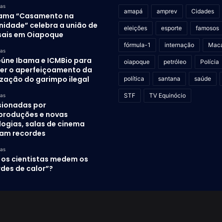
ras
amapá
amprev
Cidades
ama “Casamento na
idade” celebra a união de
eleições
esporte
famosos
sais em Oiapoque
fórmula-1
internação
Mac
ras
eúne Ibama e ICMBio para
oiapoque
petróleo
Polícia
er o aperfeiçoamento da
ização do garimpo ilegal
política
santana
saúde
STF
TV Equinócio
ras
sionadas por
produções e novas
logias, salas de cinema
am recordes
ras
os cientistas medem os
des de calor”?