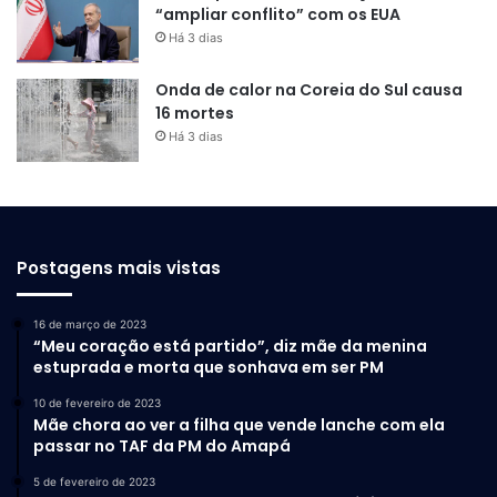
“ampliar conflito” com os EUA
Há 3 dias
Onda de calor na Coreia do Sul causa
16 mortes
Há 3 dias
Postagens mais vistas
16 de março de 2023
“Meu coração está partido”, diz mãe da menina
estuprada e morta que sonhava em ser PM
10 de fevereiro de 2023
Mãe chora ao ver a filha que vende lanche com ela
passar no TAF da PM do Amapá
5 de fevereiro de 2023