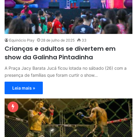
Equinócio Play
28 de julho de 2025
33
Crianças e adultos se divertem em
show da Galinha Pintadinha
A Praça Jacy Barata Jucá ficou lotada no sábado (26) com a
presença de famílias que foram curtir o show…
Leia mais »