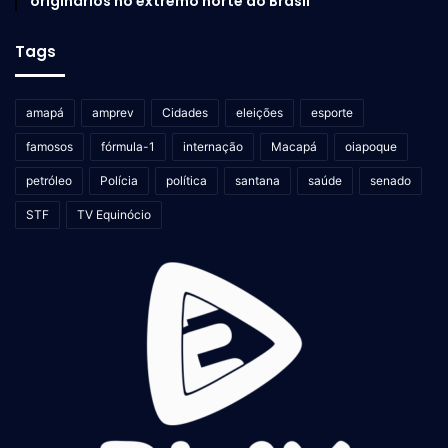
originários no extremo norte do Brasil
Tags
amapá
amprev
Cidades
eleições
esporte
famosos
fórmula-1
internação
Macapá
oiapoque
petróleo
Polícia
política
santana
saúde
senado
STF
TV Equinócio