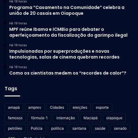
Há 19 horas
Programa “Casamento na Comunidade” celebra a
união de 20 casais em Oiapoque
Há 19 horas
MPF reúne Ibama e ICMBio para debater o
aperfeiçoamento da fiscalização do garimpo ilegal
Há 19 horas
Impulsionadas por superproduções e novas
tecnologias, salas de cinema quebram recordes
Há 19 horas
Como os cientistas medem os “recordes de calor”?
Tags
amapá
amprev
Cidades
eleições
esporte
famosos
fórmula-1
internação
Macapá
oiapoque
petróleo
Polícia
política
santana
saúde
senado