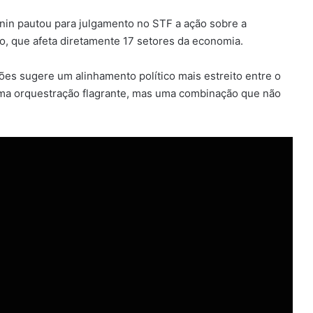
nin pautou para julgamento no STF a ação sobre a
, que afeta diretamente 17 setores da economia.
s sugere um alinhamento político mais estreito entre o
uma orquestração flagrante, mas uma combinação que não