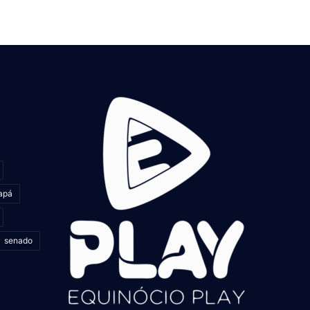
apá
senado