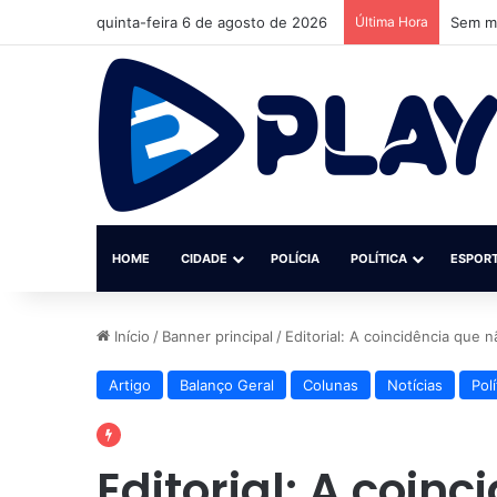
quinta-feira 6 de agosto de 2026
Última Hora
Sem ma
HOME
CIDADE
POLÍCIA
POLÍTICA
ESPOR
Início
/
Banner principal
/
Editorial: A coincidência que 
Artigo
Balanço Geral
Colunas
Notícias
Polí
Editorial: A coin