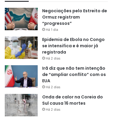
Negociações pelo Estreito de
Ormuz registram
“progressos”
Há 1 dia
Epidemia de Ebola no Congo
se intensifica e é maior já
registrada
Há 2 dias
Irã diz que não tem intenção
de “ampliar conflito” com os
EUA
Há 2 dias
Onda de calor na Coreia do
Sul causa 16 mortes
Há 2 dias