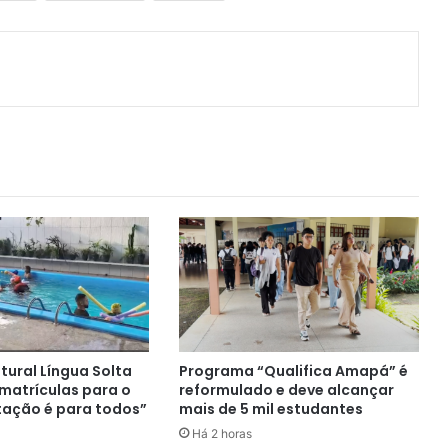
ger
artilhar via e-mail
ltural Língua Solta
Programa “Qualifica Amapá” é
 matrículas para o
reformulado e deve alcançar
tação é para todos”
mais de 5 mil estudantes
Há 2 horas