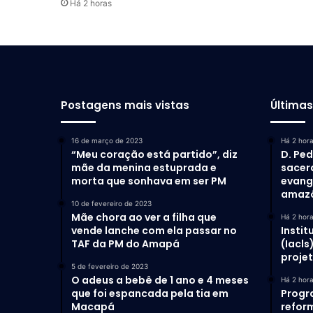
Há 2 horas
Postagens mais vistas
Última
16 de março de 2023
Há 2 hor
“Meu coração está partido”, diz
D. Ped
mãe da menina estuprada e
sacer
morta que sonhava em ser PM
evang
amaz
10 de fevereiro de 2023
Mãe chora ao ver a filha que
Há 2 hor
vende lanche com ela passar no
Instit
TAF da PM do Amapá
(Iacls
proje
5 de fevereiro de 2023
O adeus a bebê de 1 ano e 4 meses
Há 2 hor
que foi espancada pela tia em
Progr
Macapá
refor