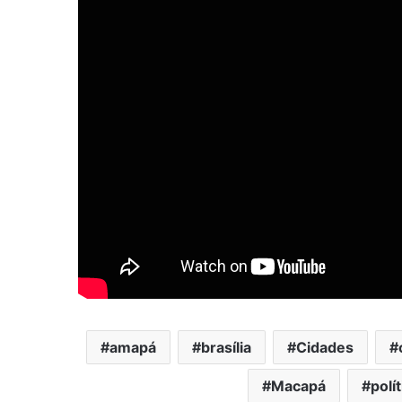
amapá
brasília
Cidades
Macapá
polít