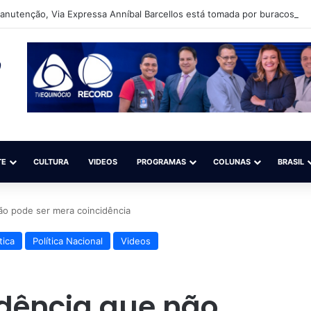
nutenção, Via Expressa Anníbal Barcellos está tomada por buracos e m
TE
CULTURA
VIDEOS
PROGRAMAS
COLUNAS
BRASIL
não pode ser mera coincidência
tica
Política Nacional
Videos
cidência que não