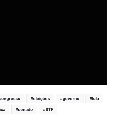
congresso
eleições
governo
lula
ica
senado
STF