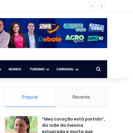
ato alto
Procurar por
MUNDO
TURISMO
CARNAVAL
Popular
Recente
“Meu coração está partido”,
diz mãe da menina
estuprada e morta que