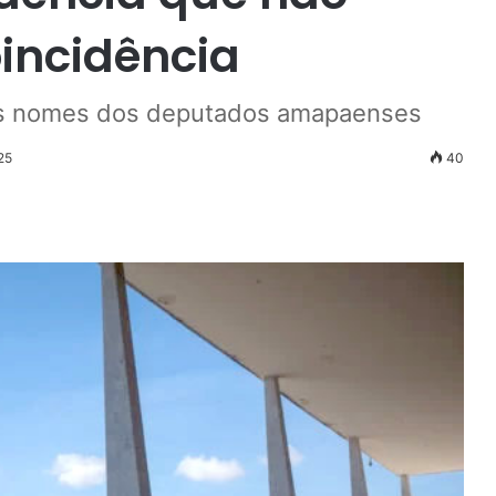
incidência
 os nomes dos deputados amapaenses
25
40
r
ail