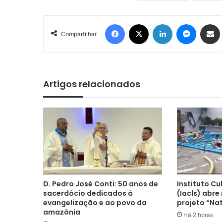
Facebook
X
Linkedin
Messen
Comp
Compartilhar
Artigos relacionados
D. Pedro José Conti: 50 anos de
Instituto Cu
sacerdócio dedicados à
(Iacls) abre
evangelização e ao povo da
projeto “Na
amazônia
Há 2 horas