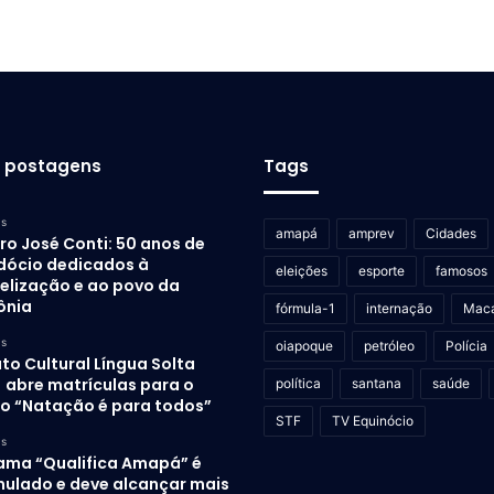
s postagens
Tags
as
amapá
amprev
Cidades
ro José Conti: 50 anos de
dócio dedicados à
eleições
esporte
famosos
elização e ao povo da
ônia
fórmula-1
internação
Mac
as
oiapoque
petróleo
Polícia
uto Cultural Língua Solta
) abre matrículas para o
política
santana
saúde
to “Natação é para todos”
STF
TV Equinócio
as
ama “Qualifica Amapá” é
mulado e deve alcançar mais