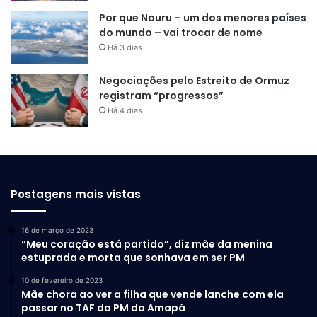
Por que Nauru – um dos menores países
do mundo – vai trocar de nome
Há 3 dias
Negociações pelo Estreito de Ormuz
registram “progressos”
Há 4 dias
Postagens mais vistas
16 de março de 2023
“Meu coração está partido”, diz mãe da menina
estuprada e morta que sonhava em ser PM
10 de fevereiro de 2023
Mãe chora ao ver a filha que vende lanche com ela
passar no TAF da PM do Amapá