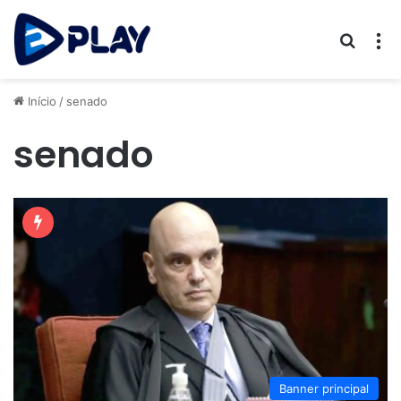
Procur
M
Início
/
senado
senado
Banner principal