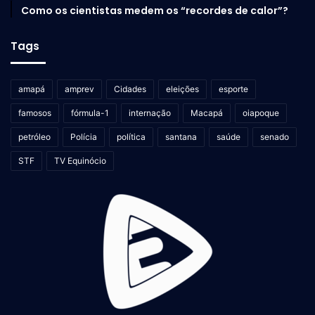
Como os cientistas medem os “recordes de calor”?
Tags
amapá
amprev
Cidades
eleições
esporte
famosos
fórmula-1
internação
Macapá
oiapoque
petróleo
Polícia
política
santana
saúde
senado
STF
TV Equinócio