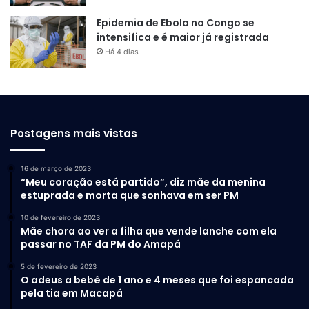
Epidemia de Ebola no Congo se
intensifica e é maior já registrada
Há 4 dias
Postagens mais vistas
16 de março de 2023
“Meu coração está partido”, diz mãe da menina
estuprada e morta que sonhava em ser PM
10 de fevereiro de 2023
Mãe chora ao ver a filha que vende lanche com ela
passar no TAF da PM do Amapá
5 de fevereiro de 2023
O adeus a bebê de 1 ano e 4 meses que foi espancada
pela tia em Macapá