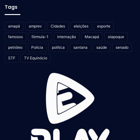
Tags
amapá
amprev
Cidades
eleições
esporte
famosos
fórmula-1
internação
Macapá
oiapoque
petróleo
Polícia
política
santana
saúde
senado
STF
TV Equinócio