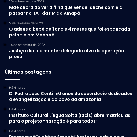
10 de fevereiro de 2023
Mãe chora ao ver a filha que vende lanche com ela
passar no TAF da PM do Amapá
5 de fevereiro de 2023
O adeus a bebê de 1 ano e 4 meses que foi espancada
pela tia em Macapá
14 de setembro de 2022
Justiça decide manter delegado alvo de operação
preso
Últimas postagens
Há 4 horas
D. Pedro José Conti: 50 anos de sacerdócio dedicados
à evangelização e ao povo da amazônia
Há 4 horas
Instituto Cultural Língua Solta (Iacls) abre matrículas
para o projeto “Natação é para todos”
Há 4 horas
Programa “Qualifica Amapá” é reformulado e deve