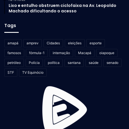
Lixo e entulho obstruem ciclofaixa na Av. Leopoldo
Machado dificultando o acesso
Tags
amapá
amprev
Cidades
eleições
esporte
famosos
fórmula-1
internação
Macapá
oiapoque
petróleo
Polícia
política
santana
saúde
senado
STF
TV Equinócio