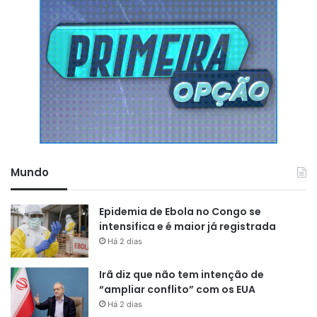
Mundo
Epidemia de Ebola no Congo se
Serviço
intensifica e é maior já registrada
Há 2 dias
Exposição: A Arte que nos Move – Rios da Amazônia: Onde
Irã diz que não tem intenção de
a Rua é Rio: Afeto e Resistência das Águas
“ampliar conflito” com os EUA
Vernissage: 11 de junho de 2026
Há 2 dias
Horário: 19h