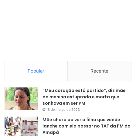
“Os rios são parte da nossa
identidade. Eles contam quem
somos, como nos deslocamos,
como nos alimentamos e como
construímos nossa cultura. Esta
exposição nasce do desejo de
Popular
Recente
transformar a arte em um espaço
de afeto, memória e resistência,
“Meu coração está partido”, diz mãe
reafirmando que os rios
da menina estuprada e morta que
amazônicos são patrimônios
sonhava em ser PM
16 de março de 2023
vivos e inegociáveis para os
Mãe chora ao ver a filha que vende
povos que habitam esta região”
,
lanche com ela passar no TAF da PM do
destaca.
Amapá