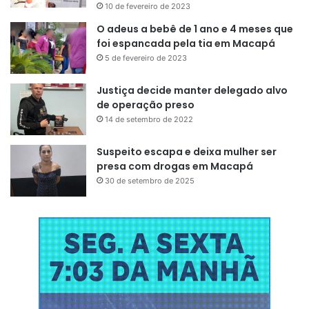
10 de fevereiro de 2023
O adeus a bebê de 1 ano e 4 meses que
foi espancada pela tia em Macapá
A visitação permanecerá aberta ao público até o dia 22 de
5 de fevereiro de 2023
junho, durante o horário de expediente do Centro Cândido
Portinari, que é o apoiador desta edição, fazendo parte do
Justiça decide manter delegado alvo
projeto Exportinari, uma iniciativa do próprio Centro.
de operação preso
14 de setembro de 2022
Suspeito escapa e deixa mulher ser
presa com drogas em Macapá
30 de setembro de 2025