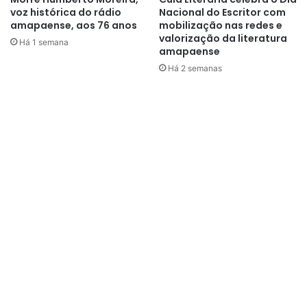
por processos de exploração predatória.
voz histórica do rádio
Nacional do Escritor com
amapaense, aos 76 anos
mobilização nas redes e
valorização da literatura
Há 1 semana
amapaense
Há 2 semanas
Para o artista visual e idealizador do projeto, Will Cruz, a
exposição busca fortalecer o sentimento de
pertencimento e ampliar o debate sobre a importância das
águas para a Amazônia.