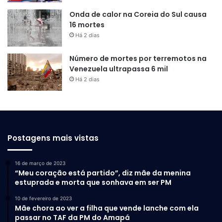
Local: Centro de Artes Visuais Cândido Portinari
Onda de calor na Coreia do Sul causa
Visitação: Até 22 de junho, durante o horário de
16 mortes
expediente do Centro Cândido Portinari
Há 2 dias
Número de mortes por terremotos na
Atendimento à imprensa:
Mary Paes
(96) 99179-
Venezuela ultrapassa 6 mil
4950
Há 2 dias
Postagens mais vistas
16 de março de 2023
“Meu coração está partido”, diz mãe da menina
estuprada e morta que sonhava em ser PM
10 de fevereiro de 2023
Mãe chora ao ver a filha que vende lanche com ela
passar no TAF da PM do Amapá