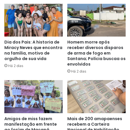
Dia dos Pais: A historia de
Homem morre após
Miracy Neves que encontra
receber diversos disparos
na família, motivo de
de arma de fogo em
orgulho de sua vida
Santana; Polícia buscaa os
envolvidos
Há 2 dias
Há 2 dias
Amigos de miss fazem
Mais de 200 amapaenses
manifestação em frente
recebem a Carteira
ao forúm de Macapá
Nacional de Habilitação