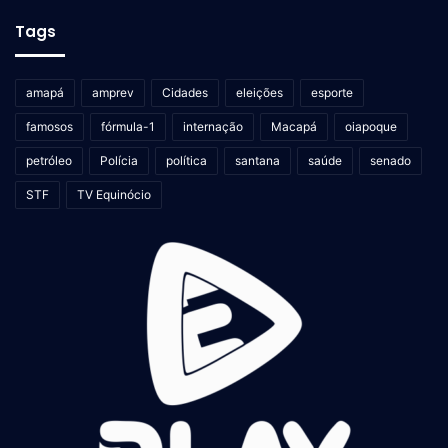
Tags
amapá
amprev
Cidades
eleições
esporte
famosos
fórmula-1
internação
Macapá
oiapoque
petróleo
Polícia
política
santana
saúde
senado
STF
TV Equinócio