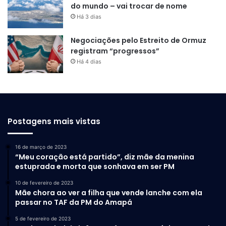
do mundo – vai trocar de nome
Há 3 dias
Negociações pelo Estreito de Ormuz
registram “progressos”
Há 4 dias
Postagens mais vistas
16 de março de 2023
“Meu coração está partido”, diz mãe da menina
estuprada e morta que sonhava em ser PM
10 de fevereiro de 2023
Mãe chora ao ver a filha que vende lanche com ela
passar no TAF da PM do Amapá
5 de fevereiro de 2023