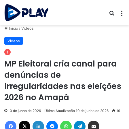
Procur
M
Início
/
Videos
Videos
MP Eleitoral cria canal para
denúncias de
irregularidades nas eleições
2026 no Amapá
10 de junho de 2026
Última Atualização 10 de junho de 2026
19
Facebook
X
Linkedin
Messenger
WhatsApp
Telegram
Compartilhar via e-mail