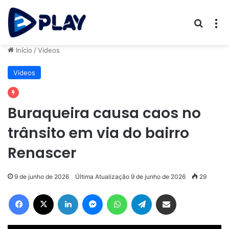
Procur
M
Início
/
Videos
Videos
Buraqueira causa caos no
trânsito em via do bairro
Renascer
9 de junho de 2026
Última Atualização 9 de junho de 2026
29
Facebook
X
Linkedin
Messenger
WhatsApp
Telegram
Compartilhar via e-mail