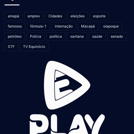
amapá
amprev
Cidades
eleições
esporte
famosos
fórmula-1
internação
Macapá
oiapoque
petróleo
Polícia
política
santana
saúde
senado
STF
TV Equinócio