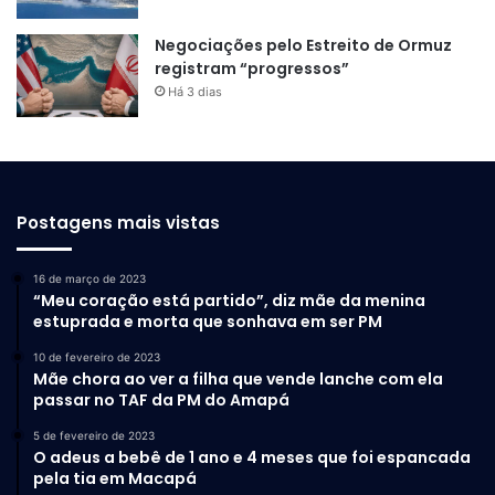
Negociações pelo Estreito de Ormuz
registram “progressos”
Há 3 dias
Postagens mais vistas
16 de março de 2023
“Meu coração está partido”, diz mãe da menina
estuprada e morta que sonhava em ser PM
10 de fevereiro de 2023
Mãe chora ao ver a filha que vende lanche com ela
passar no TAF da PM do Amapá
5 de fevereiro de 2023
O adeus a bebê de 1 ano e 4 meses que foi espancada
pela tia em Macapá