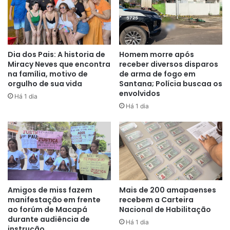
Dia dos Pais: A historia de
Homem morre após
Miracy Neves que encontra
receber diversos disparos
na família, motivo de
de arma de fogo em
orgulho de sua vida
Santana; Polícia buscaa os
envolvidos
Há 1 dia
Há 1 dia
Amigos de miss fazem
Mais de 200 amapaenses
manifestação em frente
recebem a Carteira
ao forúm de Macapá
Nacional de Habilitação
durante audiência de
Há 1 dia
instrução