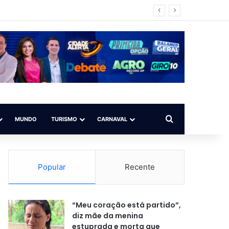
impo ilegal
Procurar por
MUNDO
TURISMO
CARNAVAL
Popular
Recente
“Meu coração está partido”,
diz mãe da menina
estuprada e morta que