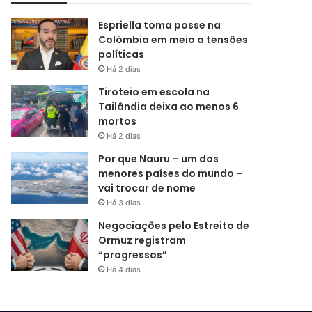
Espriella toma posse na
Colômbia em meio a tensões
políticas
Há 2 dias
Tiroteio em escola na
Tailândia deixa ao menos 6
mortos
Há 2 dias
Por que Nauru – um dos
menores países do mundo –
vai trocar de nome
Há 3 dias
Negociações pelo Estreito de
Ormuz registram
“progressos”
Há 4 dias