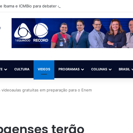
 Ibama e ICMBio para debater o aperfeiçoamento da fiscalização do gar
TE
CULTURA
VIDEOS
PROGRAMAS
COLUNAS
BRASIL
 videoaulas gratuitas em preparação para o Enem
aenses terão