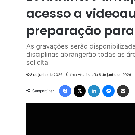
acesso a videoau
preparação para
As gravações serão disponibiliza
disciplinas abrangerão todas as á
solicita
8 de junho de 2026
Última Atualização 8 de junho de 2026
Facebook
X
Linkedin
Messenger
Compartilhar via e-mail
Compartilhar