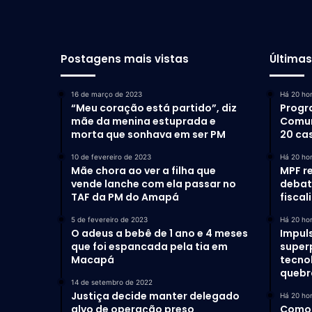
Postagens mais vistas
Última
16 de março de 2023
Há 20 ho
“Meu coração está partido”, diz
Progr
mãe da menina estuprada e
Comun
morta que sonhava em ser PM
20 ca
10 de fevereiro de 2023
Há 20 ho
Mãe chora ao ver a filha que
MPF r
vende lanche com ela passar no
debat
TAF da PM do Amapá
fiscal
5 de fevereiro de 2023
Há 20 ho
O adeus a bebê de 1 ano e 4 meses
Impul
que foi espancada pela tia em
super
Macapá
tecno
quebr
14 de setembro de 2022
Justiça decide manter delegado
Há 20 ho
alvo de operação preso
Como 