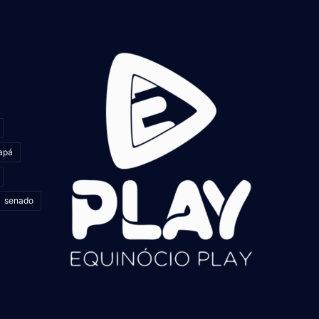
apá
senado