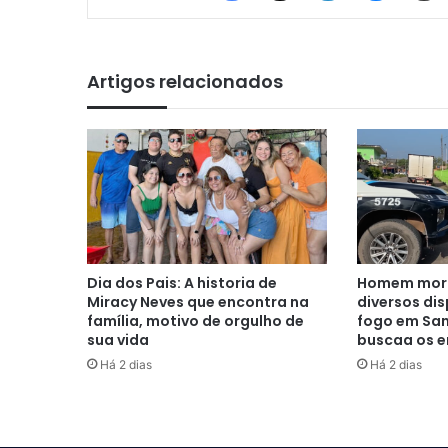
Artigos relacionados
Dia dos Pais: A historia de
Homem morr
Miracy Neves que encontra na
diversos di
família, motivo de orgulho de
fogo em San
sua vida
buscaa os e
Há 2 dias
Há 2 dias