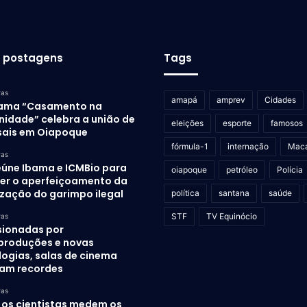
s postagens
Tags
ras
amapá
amprev
Cidades
ama “Casamento na
idade” celebra a união de
eleições
esporte
famosos
sais em Oiapoque
fórmula-1
internação
Mac
ras
eúne Ibama e ICMBio para
oiapoque
petróleo
Polícia
er o aperfeiçoamento da
ização do garimpo ilegal
política
santana
saúde
STF
TV Equinócio
ras
sionadas por
produções e novas
logias, salas de cinema
am recordes
ras
os cientistas medem os