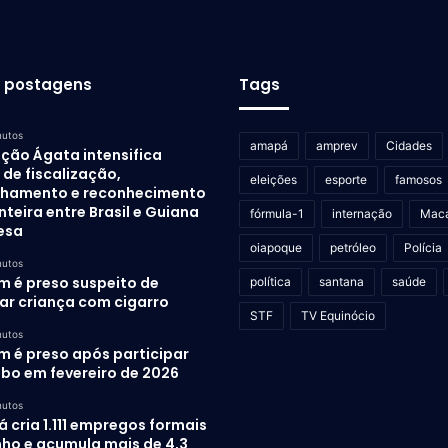
s postagens
Tags
nutos
amapá
amprev
Cidades
ção Ágata intensifica
de fiscalização,
eleições
esporte
famosos
lhamento e reconhecimento
nteira entre Brasil e Guiana
fórmula-1
internação
Mac
esa
oiapoque
petróleo
Polícia
nutos
 é preso suspeito de
política
santana
saúde
rar criança com cigarro
STF
TV Equinócio
nutos
 é preso após participar
ubo em fevereiro de 2026
nutos
cria 1.111 empregos formais
nho e acumula mais de 4,3