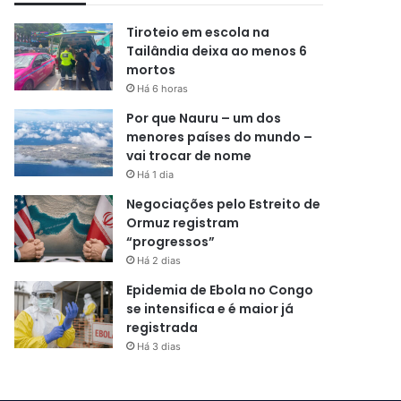
Tiroteio em escola na
Tailândia deixa ao menos 6
mortos
Há 6 horas
Por que Nauru – um dos
menores países do mundo –
vai trocar de nome
Há 1 dia
Negociações pelo Estreito de
Ormuz registram
“progressos”
Há 2 dias
Epidemia de Ebola no Congo
se intensifica e é maior já
registrada
Há 3 dias