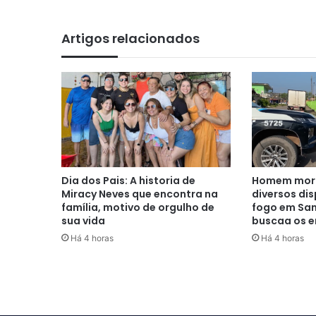
Artigos relacionados
Dia dos Pais: A historia de
Homem morr
Miracy Neves que encontra na
diversos di
família, motivo de orgulho de
fogo em San
sua vida
buscaa os e
Há 4 horas
Há 4 horas