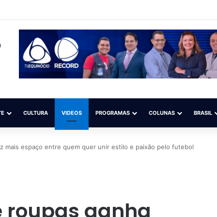
 preso suspeito de torturar criança com cigarro
TE
CULTURA
VIDEOS
PROGRAMAS
COLUNAS
BRASIL
 mais espaço entre quem quer unir estilo e paixão pelo futebol
 roupas ganha