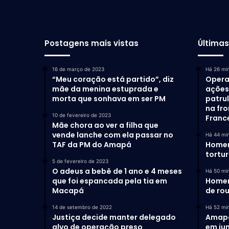
Postagens mais vistas
Última
16 de março de 2023
Há 26 mi
“Meu coração está partido”, diz
Opera
mãe da menina estuprada e
ações 
morta que sonhava em ser PM
patru
na fro
10 de fevereiro de 2023
Franc
Mãe chora ao ver a filha que
vende lanche com ela passar no
Há 44 mi
TAF da PM do Amapá
Homem
tortu
5 de fevereiro de 2023
O adeus a bebê de 1 ano e 4 meses
Há 50 mi
que foi espancada pela tia em
Homem
Macapá
de ro
14 de setembro de 2022
Há 52 mi
Justiça decide manter delegado
Amapá 
alvo de operação preso
em ju