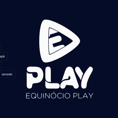
apá
senado