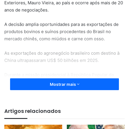
Exteriores, Mauro Vieira, ao país e ocorre após mais de 20
anos de negociações.
A decisão amplia oportunidades para as exportações de
produtos bovinos e suínos procedentes do Brasil no
mercado chinês, como miúdos e carne com osso.
As exportações do agronegócio brasileiro com destino à
China ultrapassaram US$ 50 bilhões em 2025.
Durante a missão presidencial à República Popular da
China, em maio de 2025, os dois países assinaram
Mostrar mais
“memorando de entendimento entre o Ministério da
Agricultura e Pecuária do Brasil e a Administração-Geral
de Aduanas da República Popular da China na Área de
Artigos relacionados
Medidas Sanitárias e Fitossanitárias”
. O documento
reforçou o diálogo sanitário entre os países e contribuiu
para o avanço de medidas de interesse do setor agrícola