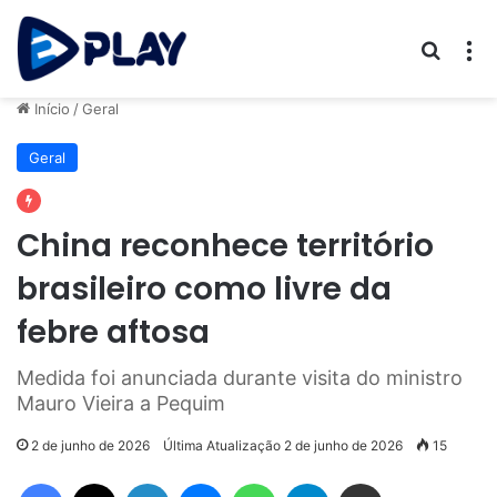
Procur
M
Início
/
Geral
Geral
China reconhece território
brasileiro como livre da
febre aftosa
Medida foi anunciada durante visita do ministro
Mauro Vieira a Pequim
2 de junho de 2026
Última Atualização 2 de junho de 2026
15
Facebook
X
Linkedin
Messenger
WhatsApp
Telegram
Compartilhar via e-mail