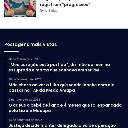
registram “progressos”
Há 3 dias
Postagens mais vistas
16 de março de 2023
“Meu coração está partido”, diz mãe da menina
estuprada e morta que sonhava em ser PM
10 de fevereiro de 2023
Mãe chora ao ver a filha que vende lanche com ela
passar no TAF da PM do Amapá
5 de fevereiro de 2023
O adeus a bebê de 1 ano e 4 meses que foi espancada
pela tia em Macapá
14 de setembro de 2022
Justiça decide manter delegado alvo de operação