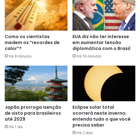
brasileiro.
Como os cientistas
EUA diz não ter interesse
medem os “recordes de
em aumentar tensão
calor”?
diplomática com o Brasil
Há 8 minutos
Há 16 minutos
Japão prorroga isenção
Eclipse solar total
de visto para brasileiros
ocorrerá neste inverno;
até 2029
entenda tudo o que você
precisa saber
Há 1 dia
Há 2 dias