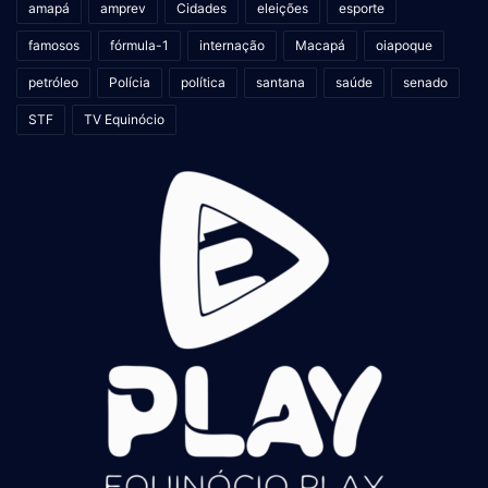
amapá
amprev
Cidades
eleições
esporte
famosos
fórmula-1
internação
Macapá
oiapoque
petróleo
Polícia
política
santana
saúde
senado
STF
TV Equinócio