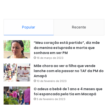
até o litoral do Maranhão. O que torna a região única é a
flutuação sazonal da pluma de água doce do Rio
Amazonas. Durante os meses de cheia, a água do rio
avança dezenas de quilômetros mar adentro, cobrindo os
Popular
Recente
recifes com uma camada escura e de baixa salinidade. Na
vazante, a água salgada do oceano ganha terreno,
trazendo mais clareza e permitindo que alguma luz alcance
“Meu coração está partido”, diz mãe
as porções mais rasas.
da menina estuprada e morta que
sonhava em ser PM
Essa variação constante criou três zonas distintas no
16 de março de 2023
recife. A zona norte, mais influenciada pela pluma
Mãe chora ao ver a filha que vende
barrenta, é dominada por esponjas gigantes e carnívoras,
lanche com ela passar no TAF da PM do
Amapá
além de microrganismos quimiotróficos. A zona sul, que
10 de fevereiro de 2023
recebe águas mais limpas do oceano, apresenta uma
configuração mais próxima dos recifes tradicionais, com
O adeus a bebê de 1 ano e 4 meses que
foi espancada pela tia em Macapá
maior presença de corais duros. A zona central atua como
5 de fevereiro de 2023
um corredor de transição, onde espécies de ambos os
mundos se encontram e competem por espaço. Essa