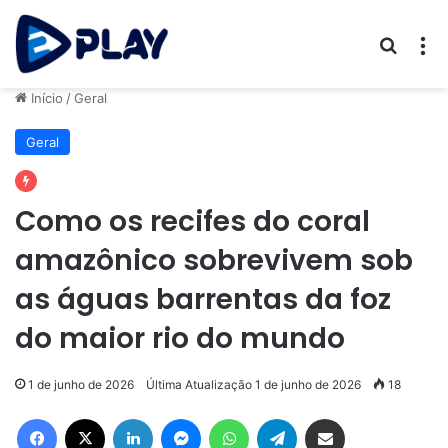
Procur
M
Início
/
Geral
Geral
Como os recifes do coral
amazônico sobrevivem sob
as águas barrentas da foz
do maior rio do mundo
1 de junho de 2026
Última Atualização 1 de junho de 2026
18
Facebook
X
Linkedin
Messenger
WhatsApp
Telegram
Compartilhar via e-mail