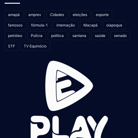
amapá
amprev
Cidades
eleições
esporte
famosos
fórmula-1
internação
Macapá
oiapoque
petróleo
Polícia
política
santana
saúde
senado
STF
TV Equinócio