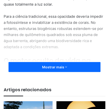
quase totalmente a luz solar.
Para a
ciência
tradicional, essa opacidade deveria impedir
a fotossíntese e inviabilizar a existência de corais. No
entanto, estruturas biogênicas robustas estendem-se por
milhares de quilômetros quadrados sob essa pluma de
água barrenta, abrigando uma biodiversidade rica e
adaptada a condições extremas.
O motor oculto da vida na
penumbra
Mostrar mais
Os recifes de coral convencionais, como os da Grande
Barreira da Austrália, dependem de
águas
cristalinas e de
Artigos relacionados
altos níveis de luminosidade. Isso ocorre porque as
microalgas que vivem em simbiose com os corais
necessitam de luz para realizar a fotossíntese e fornecer