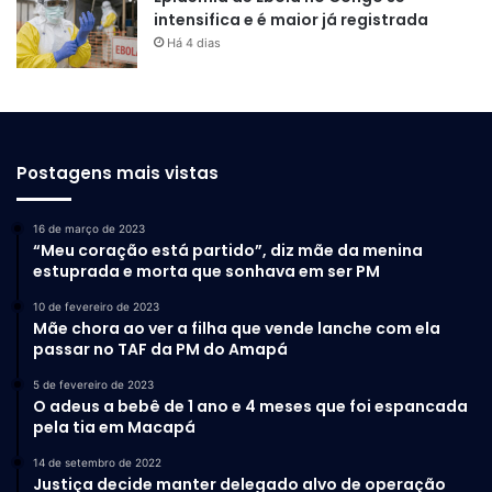
intensifica e é maior já registrada
predadores e competidores no escuro. Segundo
Há 4 dias
pesquisas na área de farmacologia marinha, essas
substâncias possuem potencial para o desenvolvimento de
novos antibióticos, antivirais e tratamentos oncológicos.
Perder esse bioma antes mesmo de catalogar suas
espécies significaria fechar uma biblioteca científica sem
Postagens mais vistas
ler seus livros.
16 de março de 2023
Garantir a preservação do recife amazônico exige um
“Meu coração está partido”, diz mãe da menina
esforço coordenado entre governos, cientistas e a
estuprada e morta que sonhava em ser PM
sociedade civil. A criação de Áreas Marinhas Protegidas na
10 de fevereiro de 2023
plataforma continental norte é uma das estratégias mais
Mãe chora ao ver a filha que vende lanche com ela
passar no TAF da PM do Amapá
urgentes defendidas por especialistas em
sustentabilidade. Essas reservas funcionariam como
5 de fevereiro de 2023
O adeus a bebê de 1 ano e 4 meses que foi espancada
santuários livres da atividade industrial pesada, permitindo
pela tia em Macapá
que as correntes continuem a distribuir larvas de peixes e
lagostas para outras regiões do Atlântico, sustentando
14 de setembro de 2022
Justiça decide manter delegado alvo de operação
inclusive a pesca artesanal local.