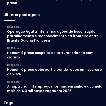
preso
A existência do coral amazônico é uma lição contundente
Últimas postagens
sobre as surpresas que o planeta ainda esconde. Ele nos
mostra que a vida não apenas encontra um caminho, mas
Há 15 horas
prospera onde a teoria humana considerava impossível.
Operação Ágata intensifica ações de fiscalização,
Proteger esse tesouro submerso e invisível aos olhos da
patrulhamento e reconhecimento na fronteira entre
Brasil e Guiana Francesa
superfície não é apenas um dever ecológico, mas um teste
de maturidade para o modelo de desenvolvimento que
Há 15 horas
Homem é preso suspeito de torturar criança com
escolhemos para o futuro da Amazônia e dos oceanos.
cigarro
Sejamos os guardiões dessa fronteira desconhecida,
garantindo que as
águas
barrentas do grande rio
Há 16 horas
Homem é preso após participar de roubo em fevereiro
continuem a alimentar a vida secreta que pulsa em seu
de 2026
leito.
Há 16 horas
Amapá cria 1.111 empregos formais em junho e acumula
mais de 4,3 mil novas vagas em 2026
Tags