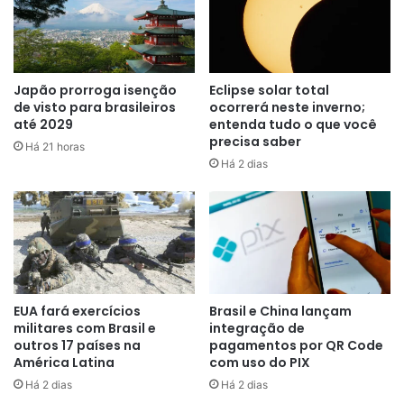
nutrientes aos seus hospedeiros. Na foz do Amazonas, a
dinâmica é completamente diferente. Estudos indicam que
a sobrevivência desse ecossistema não se apoia na luz
solar, mas sim na quimiossíntese e no consumo de matéria
Japão prorroga isenção
Eclipse solar total
orgânica carreada pelo próprio rio.
de visto para brasileiros
ocorrerá neste inverno;
até 2029
entenda tudo o que você
precisa saber
Há 21 horas
Há 2 dias
EUA fará exercícios
Brasil e China lançam
militares com Brasil e
integração de
outros 17 países na
pagamentos por QR Code
América Latina
com uso do PIX
Há 2 dias
Há 2 dias