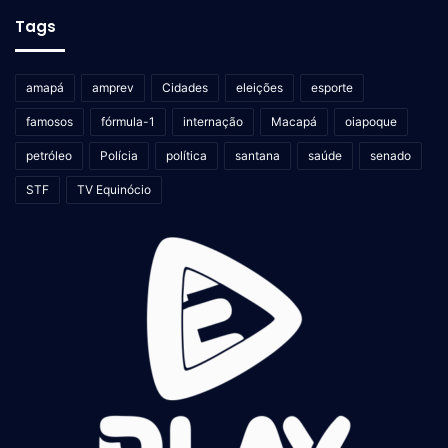
Tags
amapá
amprev
Cidades
eleições
esporte
famosos
fórmula-1
internação
Macapá
oiapoque
petróleo
Polícia
política
santana
saúde
senado
STF
TV Equinócio