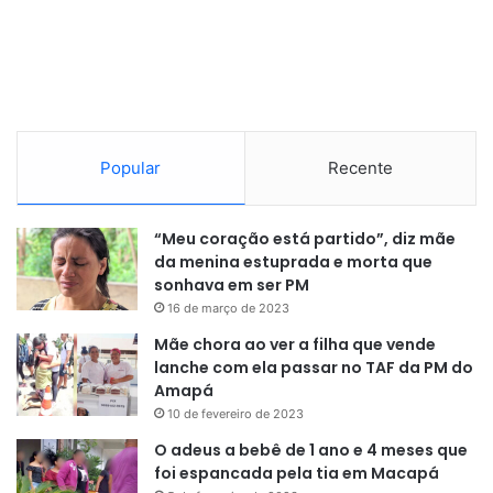
O governo brasileiro também orienta que viajantes
busquem abrigo seguro, evitem longos deslocamentos a
pé e sigam rigorosamente as recomendações das
autoridades locais.
Popular
Recente
“Meu coração está partido”, diz mãe
da menina estuprada e morta que
sonhava em ser PM
16 de março de 2023
Mãe chora ao ver a filha que vende
lanche com ela passar no TAF da PM do
Amapá
10 de fevereiro de 2023
O adeus a bebê de 1 ano e 4 meses que
foi espancada pela tia em Macapá