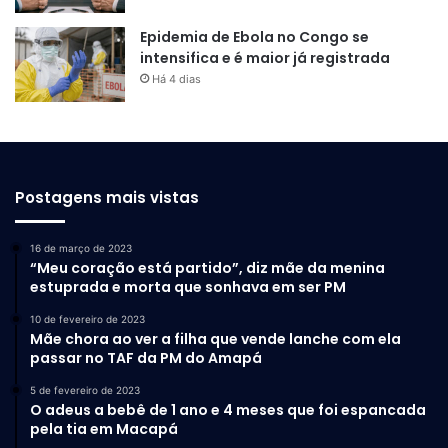
Epidemia de Ebola no Congo se
intensifica e é maior já registrada
Há 4 dias
Postagens mais vistas
16 de março de 2023
“Meu coração está partido”, diz mãe da menina
estuprada e morta que sonhava em ser PM
10 de fevereiro de 2023
Mãe chora ao ver a filha que vende lanche com ela
passar no TAF da PM do Amapá
5 de fevereiro de 2023
O adeus a bebê de 1 ano e 4 meses que foi espancada
pela tia em Macapá