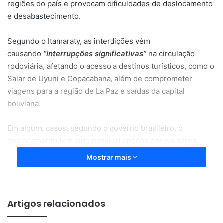
regiões do país e provocam dificuldades de deslocamento
e desabastecimento.
Segundo o Itamaraty, as interdições vêm
causando
“interrupções significativas”
na circulação
rodoviária, afetando o acesso a destinos turísticos, como o
Salar de Uyuni e Copacabana, além de comprometer
viagens para a região de La Paz e saídas da capital
boliviana.
Em alguns casos, segundo o governo brasileiro, o
deslocamento tem sido possível apenas por via aérea.
Mostrar mais
Crise na Bolívia
A recomendação ocorre em meio à escalada da crise
Artigos relacionados
política e social na Bolívia.
Desde o início de maio, o governo do presidente