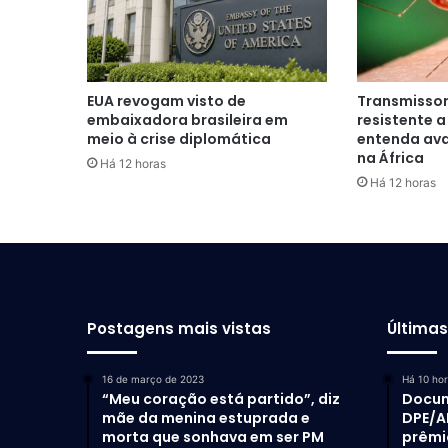
EUA revogam visto de
Transmissor
embaixadora brasileira em
resistente a
meio à crise diplomática
entenda av
na África
Há 12 horas
Há 12 horas
Postagens mais vistas
Última
16 de março de 2023
Há 10 ho
“Meu coração está partido”, diz
Docum
mãe da menina estuprada e
DPE/A
morta que sonhava em ser PM
prêmi