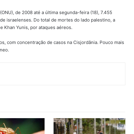
NU), de 2008 até a última segunda-feira (18), 7.455
e israelenses. Do total de mortes do lado palestino, a
h e Khan Yunis, por ataques aéreos.
ridos, com concentração de casos na Cisjordânia. Pouco mais
êneo.
ger
artilhar via e-mail