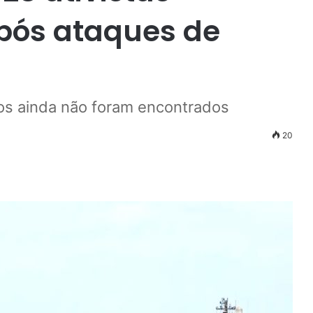
pós ataques de
dos ainda não foram encontrados
20
r
ail