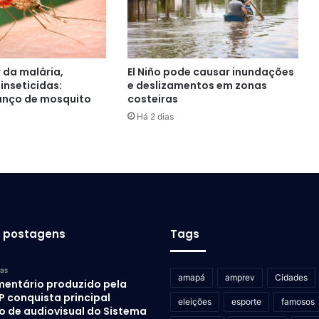
 da malária,
El Niño pode causar inundações
 inseticidas:
e deslizamentos em zonas
anço de mosquito
costeiras
Há 2 dias
s postagens
Tags
ras
amapá
amprev
Cidades
entário produzido pela
P conquista principal
eleições
esporte
famosos
o de audiovisual do Sistema