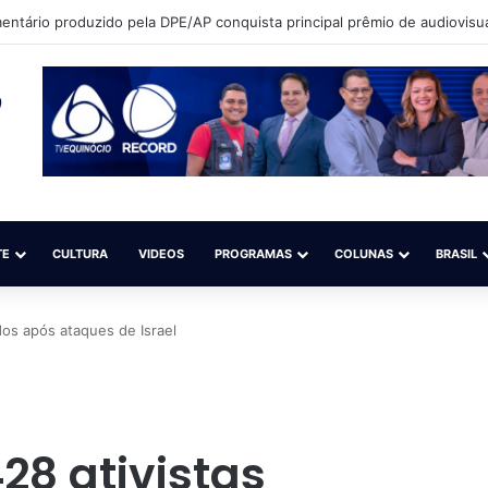
ntário produzido pela DPE/AP conquista principal prêmio de audiovisua
TE
CULTURA
VIDEOS
PROGRAMAS
COLUNAS
BRASIL
idos após ataques de Israel
428 ativistas