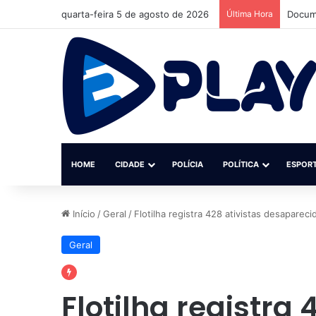
quarta-feira 5 de agosto de 2026
Última Hora
Docume
HOME
CIDADE
POLÍCIA
POLÍTICA
ESPOR
Início
/
Geral
/
Flotilha registra 428 ativistas desaparec
Geral
Flotilha registra 