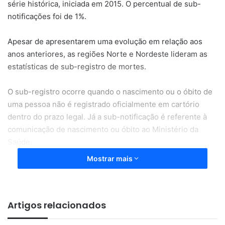
série histórica, iniciada em 2015. O percentual de sub-
notificações foi de 1%.
Apesar de apresentarem uma evolução em relação aos
anos anteriores, as regiões Norte e Nordeste lideram as
estatísticas de sub-registro de mortes.
O sub-registro ocorre quando o nascimento ou o óbito de
uma pessoa não é registrado oficialmente em cartório
dentro do prazo legal. Já a sub-notificação é referente à
comunicação de nascimento ou óbito ao Ministério da
Saúde.
Mostrar mais
Números por região
No
Norte
, o percentual de mortes não registradas
Artigos relacionados
devidamente foi de
11,36%
– o número é mais que
três vezes maior que a média nacional.