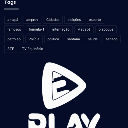
Tags
amapá
amprev
Cidades
eleições
esporte
famosos
fórmula-1
internação
Macapá
oiapoque
petróleo
Polícia
política
santana
saúde
senado
STF
TV Equinócio