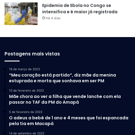
Epidemia de Ebola no Congo se
intensifica e é maior já registrada
Há 4 dias
Postagens mais vistas
16 de março de 2023
“Meu coração está partido”, diz mãe da menina
estuprada e morta que sonhava em ser PM
10 de fevereiro de 2023
Mãe chora ao ver a filha que vende lanche com ela
passar no TAF da PM do Amapá
5 de fevereiro de 2023
O adeus a bebê de 1 ano e 4 meses que foi espancada
pela tia em Macapá
14 de setembro de 2022