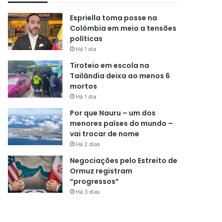
Espriella toma posse na
Colômbia em meio a tensões
políticas
Há 1 dia
Tiroteio em escola na
Tailândia deixa ao menos 6
mortos
Há 1 dia
Por que Nauru – um dos
menores países do mundo –
vai trocar de nome
Há 2 dias
Negociações pelo Estreito de
Ormuz registram
“progressos”
Há 3 dias