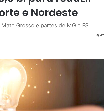
orte e Nordeste
, Mato Grosso e partes de MG e ES
42
r
ail