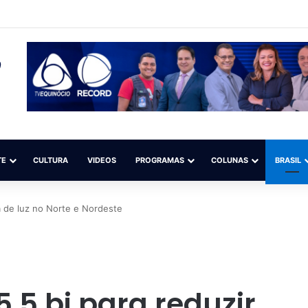
da poupança superam depósitos em R$ 7,15 bilhões em julho
TE
CULTURA
VIDEOS
PROGRAMAS
COLUNAS
BRASIL
a de luz no Norte e Nordeste
,5 bi para reduzir