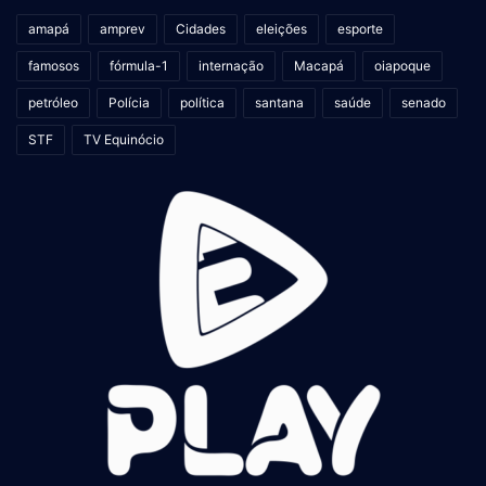
amapá
amprev
Cidades
eleições
esporte
famosos
fórmula-1
internação
Macapá
oiapoque
petróleo
Polícia
política
santana
saúde
senado
STF
TV Equinócio