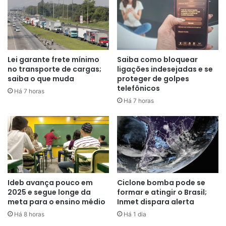
O skunk é conhecido por possuir
Lei garante frete mínimo
Saiba como bloquear
no transporte de cargas;
ligações indesejadas e se
concentração elevada de THC,
saiba o que muda
proteger de golpes
principal substância psicoativa da
telefônicos
Há 7 horas
Há 7 horas
maconha. A droga costuma entrar
no Brasil por rotas da Região
Norte e é frequentemente
associada a organizações
criminosas que atuam no tráfico
Ideb avança pouco em
Ciclone bomba pode se
internacional.
2025 e segue longe da
formar e atingir o Brasil;
meta para o ensino médio
Inmet dispara alerta
Há 8 horas
Há 1 dia
A aeronave permanece submersa, e equipes da PF e da