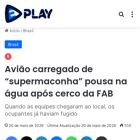
Procur
M
Início
/
Brasil
Brasil
Avião carregado de
“supermaconha” pousa na
água após cerco da FAB
Quando as equipes chegaram ao local, os
ocupantes já haviam fugido
20 de maio de 2026
Última Atualização 20 de maio de 2026
100
Facebook
X
Linkedin
Messenger
WhatsApp
Telegram
Compartilhar via e-mail