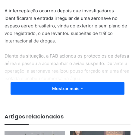
A interceptação ocorreu depois que investigadores
identificaram a entrada irregular de uma aeronave no
espaço aéreo brasileiro, vinda do exterior e sem plano de
voo registrado, o que levantou suspeitas de tráfico
internacional de drogas.
Diante da situação, a FAB acionou os protocolos de defesa
aérea e passou a acompanhar o avião suspeito. Durante a
operação, a aeronave realizou pouso forçado em uma área
isolada e acabou submersa na água.
Mostrar mais
Quando as equipes chegaram ao local, os ocupantes já
haviam fugido. Nas proximidades do avião, os policiais
encontraram diversos fardos de skunk espalhados pela
Artigos relacionados
região. A quantidade total da droga ainda está sendo
contabilizada.