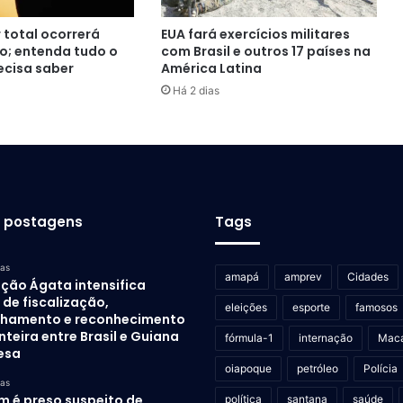
r total ocorrerá
EUA fará exercícios militares
no; entenda tudo o
com Brasil e outros 17 países na
ecisa saber
América Latina
Há 2 dias
s postagens
Tags
ras
amapá
amprev
Cidades
ção Ágata intensifica
de fiscalização,
eleições
esporte
famosos
lhamento e reconhecimento
nteira entre Brasil e Guiana
fórmula-1
internação
Mac
esa
oiapoque
petróleo
Polícia
ras
 é preso suspeito de
política
santana
saúde