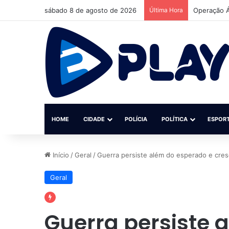
sábado 8 de agosto de 2026
Última Hora
Homem é pr
HOME
CIDADE
POLÍCIA
POLÍTICA
ESPOR
Início
/
Geral
/
Guerra persiste além do esperado e cresc
Geral
Guerra persiste 