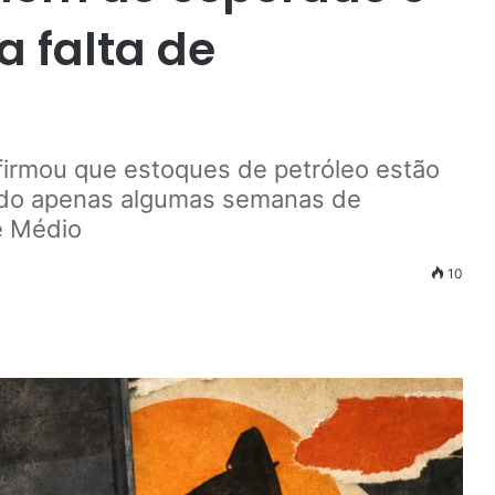
a falta de
afirmou que estoques de petróleo estão
ndo apenas algumas semanas de
e Médio
10
r
ail