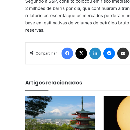
Segundo a S&P, conflito colocou em risco imediato
2 milhões de barris por dia, que continuaram a tran
relatório acrescenta que os mercados perderam um 
base em estimativas de volumes de petróleo bruto
reservas.
Facebook
X
Linkedin
Messen
Comp
Compartilhar
Artigos relacionados