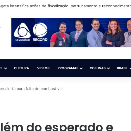
eso suspeito de torturar criança com cigarro
TE
CULTURA
VIDEOS
PROGRAMAS
COLUNAS
BRASIL
e alerta para falta de combustível
além do esperado e