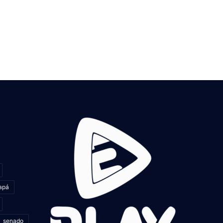
apá
senado