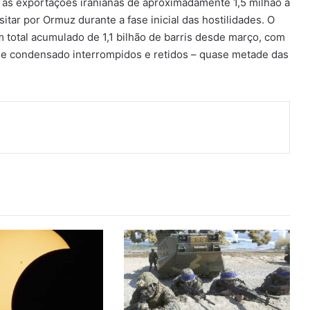
 as exportações iranianas de aproximadamente 1,5 milhão a
sitar por Ormuz durante a fase inicial das hostilidades. O
total acumulado de 1,1 bilhão de barris desde março, com
 e condensado interrompidos e retidos – quase metade das
ger
artilhar via e-mail