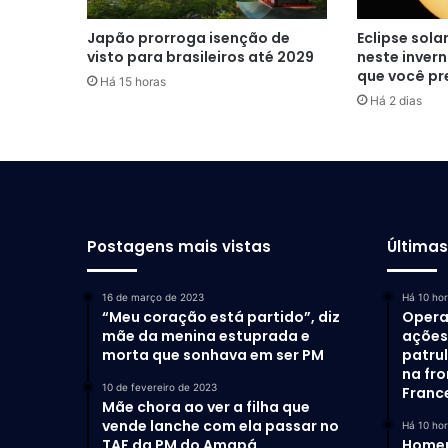
Japão prorroga isenção de
Eclipse sola
visto para brasileiros até 2029
neste inver
que você pr
Há 15 horas
Há 2 dias
Postagens mais vistas
Última
16 de março de 2023
Há 10 ho
“Meu coração está partido”, diz
Opera
mãe da menina estuprada e
ações 
morta que sonhava em ser PM
patru
na fro
10 de fevereiro de 2023
Franc
Mãe chora ao ver a filha que
vende lanche com ela passar no
Há 10 ho
TAF da PM do Amapá
Homem