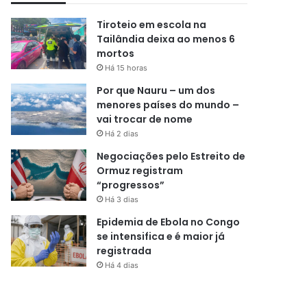
Tiroteio em escola na
Tailândia deixa ao menos 6
mortos
Há 15 horas
Por que Nauru – um dos
menores países do mundo –
vai trocar de nome
Há 2 dias
Negociações pelo Estreito de
Ormuz registram
“progressos”
Há 3 dias
Epidemia de Ebola no Congo
se intensifica e é maior já
registrada
Há 4 dias