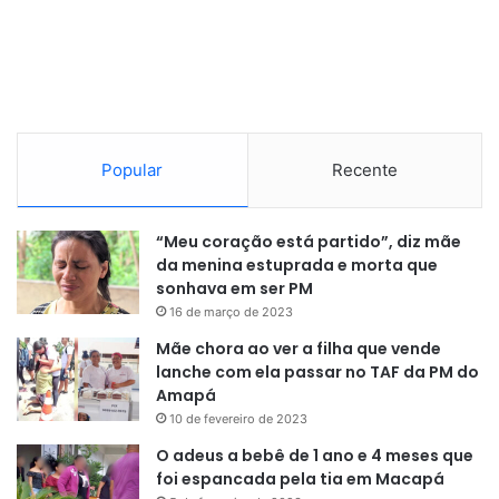
Crime Organizado
Outra prioridade da visita de Lula aos EUA, o combate ao
crime organizado entrou em debate ao longo do
encontro. Embora os líderes não tenham abordado a
Popular
Recente
classificação de facções criminosas como organizações
terroristas, o petista entregou a Trump um documento com
argumentos para evitar a medida.
“Meu coração está partido”, diz mãe
da menina estuprada e morta que
sonhava em ser PM
A ideia está em análise pela Casa Branca, mas o governo
16 de março de 2023
Lula rechaça por temer risco de interferências externas.
Mãe chora ao ver a filha que vende
lanche com ela passar no TAF da PM do
O governo insiste em uma proposta de colaboração entre
Amapá
os países para avançar na cooperação contra o crime
10 de fevereiro de 2023
organizado transnacional, em especial, o tráfico de armas
O adeus a bebê de 1 ano e 4 meses que
e de drogas. O ministro da Fazenda, Dario Durigan,
foi espancada pela tia em Macapá
mencionou a expectativa que sejam realizadas novas