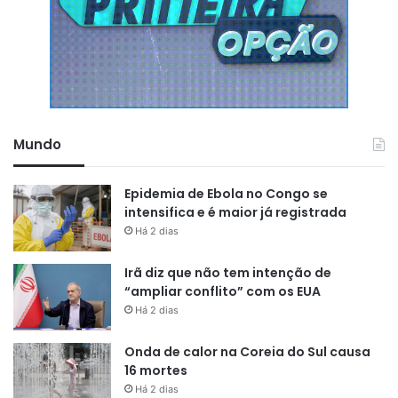
dos EUA, deixando que o povo
brasileiro decida seu destino,
como eu vou deixar que o povo
americano decida o destino
deles”
, declarou o chefe do
Mundo
Executivo federal.
Epidemia de Ebola no Congo se
intensifica e é maior já registrada
Há 2 dias
Irã diz que não tem intenção de
“ampliar conflito” com os EUA
Há 2 dias
Onda de calor na Coreia do Sul causa
16 mortes
Há 2 dias