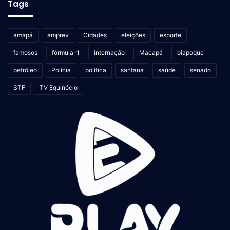
Tags
amapá
amprev
Cidades
eleições
esporte
famosos
fórmula-1
internação
Macapá
oiapoque
petróleo
Polícia
política
santana
saúde
senado
STF
TV Equinócio