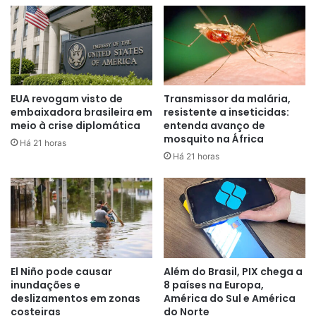
Pix e tarifas do etanol. Auxiliares de Lula veem
os argumentos americanos no âmbito da apuração como
“muito frágeis”
e procuram responder de forma técnica.
O governo também mapeia áreas onde é possível ceder. O
diagnóstico é que Trump precisa vender um vitória para
EUA revogam visto de
Transmissor da malária,
embaixadora brasileira em
resistente a inseticidas:
seu público interno e, com isso, busca extrair concessões
meio à crise diplomática
entenda avanço de
dos países com quem negocia. Nesse sentido, o técnicos
mosquito na África
Há 21 horas
tentam identificar setores onde é possível haver trocas,
Há 21 horas
sem abrir mão das prioridades brasileiras.
Uma área citada como passível de negociação é a
do
comércio eletrônico
. O governo americano, no entanto,
ainda não apresentou claramente uma proposta para a
área.
El Niño pode causar
Além do Brasil, PIX chega a
inundações e
8 países na Europa,
deslizamentos em zonas
América do Sul e América
Reunião na Casa Branca
costeiras
do Norte