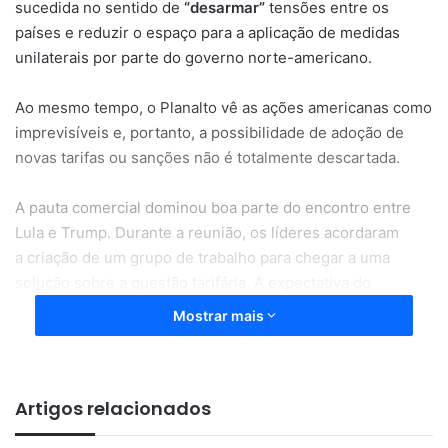
sucedida no sentido de
“desarmar”
tensões entre os
países e reduzir o espaço para a aplicação de medidas
unilaterais por parte do governo norte-americano.
Ao mesmo tempo, o Planalto vê as ações americanas como
imprevisíveis e, portanto, a possibilidade de adoção de
novas tarifas ou sanções não é totalmente descartada.
A pauta comercial dominou boa parte do encontro entre
Lula e Trump. Durante a reunião, os líderes acordaram
a criação de um grupo de trabalho para chegar a uma
solução sobre a questão tarifária. A expectativa do
governo é que os trabalhos comecem na semana que vem.
Mostrar mais
O prazo para funcionamento do colegiado é de 30 dias.
O presidente brasileiro também defendeu o encerramento
Artigos relacionados
da investigação aberta com base na Seção 301 da Lei de
Comércio dos EUA, que mira práticas comerciais como o