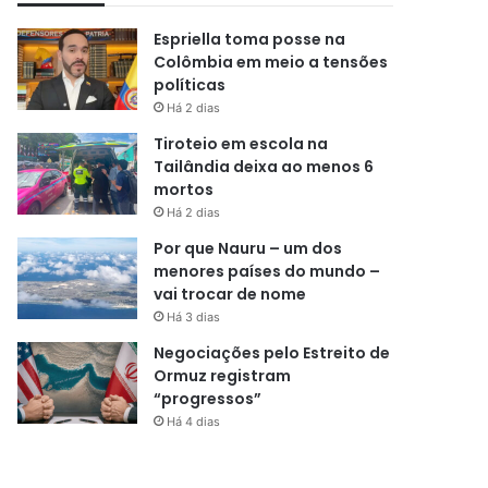
Espriella toma posse na
Colômbia em meio a tensões
políticas
Há 2 dias
Tiroteio em escola na
Tailândia deixa ao menos 6
mortos
Há 2 dias
Por que Nauru – um dos
menores países do mundo –
vai trocar de nome
Há 3 dias
Negociações pelo Estreito de
Ormuz registram
“progressos”
Há 4 dias