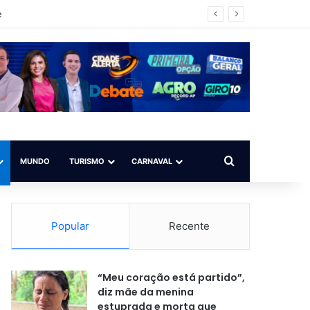
impo ilegal
Procurar por
MUNDO
TURISMO
CARNAVAL
Popular
Recente
“Meu coração está partido”,
diz mãe da menina
estuprada e morta que