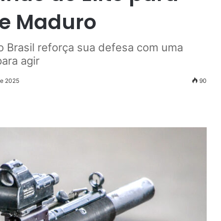
de Maduro
o Brasil reforça sua defesa com uma
ara agir
de 2025
90
r
ail