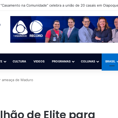
 Ibama e ICMBio para debater o aperfeiçoamento da fiscalização do gar
TE
CULTURA
VIDEOS
PROGRAMAS
COLUNAS
BRASIL
ter ameaça de Maduro
alhão de Elite para