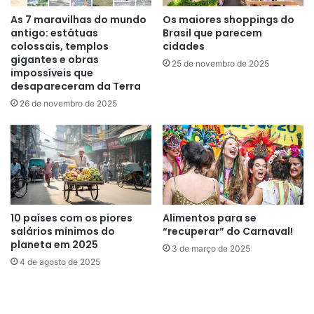
As 7 maravilhas do mundo
Os maiores shoppings do
antigo: estátuas
Brasil que parecem
colossais, templos
cidades
gigantes e obras
25 de novembro de 2025
impossíveis que
desapareceram da Terra
26 de novembro de 2025
Para os oito a cada dez brasileiros que consideram que
visitar lugares históricos é uma motivação para viajar, vale
visitar o monumento e descobrir mais detalhes sobre a
história das batalhas e os fatos sobre a arquitetura do
local.
10 países com os piores
Alimentos para se
salários mínimos do
“recuperar” do Carnaval!
Yonge Street, Toronto, Canadá
planeta em 2025
3 de março de 2025
4 de agosto de 2025
Dentro de Toronto, existe um enclave chamado Church-
Wellesley. Esse território com distinções sociais e
culturais, com fronteiras geográficas dentro dos limites da