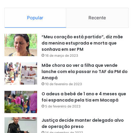
fora dela em todo o mundo. É em uma das ruas que
delimitam o local, a Yonge Street, que acontece o Pride
Festival de Toronto, o maior evento dessa categoria no
Popular
Recente
Canadá, com mais de 90 carros alegóricos e uma multidão
que chega a centenas de milhares.
“Meu coração está partido”, diz mãe
da menina estuprada e morta que
Caminito, Buenos Aires, Argentina
sonhava em ser PM
16 de março de 2023
Com a vantagem de um câmbio que favorece, Buenos
Mãe chora ao ver a filha que vende
Aires é um dos destinos mais badalados para quem deseja
lanche com ela passar no TAF da PM do
sair do país. E uma vez que se visita a capital argentina, é
Amapá
impossível não passar pelo Caminito.
10 de fevereiro de 2023
O adeus a bebê de 1 ano e 4 meses que
foi espancada pela tia em Macapá
5 de fevereiro de 2023
Justiça decide manter delegado alvo
de operação preso
14 de setembro de 2022