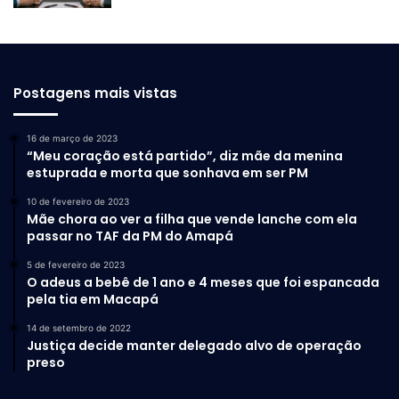
embarcar em um passeio pelas águas que cruzam estes
caminhos, é possível realizar um cruzeiro pelos canais.
Uma experiência incrível! (Se você já assistiu ao filme “A
Culpa é das Estrelas – e se afogou nas próprias lágrimas,
Postagens mais vistas
claro – sabe que é um passeio lindo!)
16 de março de 2023
Duval Street, Key West, Estados Unidos
“Meu coração está partido”, diz mãe da menina
estuprada e morta que sonhava em ser PM
Key West é uma pequena ilha no estado da Flórida famosa
10 de fevereiro de 2023
por seu pôr do sol, pelas águas azul-turquesa e pela
Mãe chora ao ver a filha que vende lanche com ela
passar no TAF da PM do Amapá
influência caribenha nas casas e na cultura – já que está
perto de Cuba e Bahamas. Key West é o destino perfeito
5 de fevereiro de 2023
para quem ama um agito noturno.
O adeus a bebê de 1 ano e 4 meses que foi espancada
pela tia em Macapá
14 de setembro de 2022
Justiça decide manter delegado alvo de operação
preso