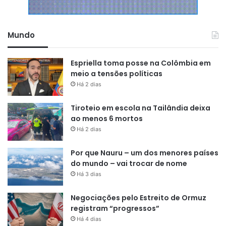
Frank e apenas oito minutos do Rijksmuseum, alguns dos
pontos mais famosos da cidade.
Mundo
Espriella toma posse na Colômbia em
meio a tensões políticas
Há 2 dias
Tiroteio em escola na Tailândia deixa
ao menos 6 mortos
Há 2 dias
Por que Nauru – um dos menores países
do mundo – vai trocar de nome
Há 3 dias
Negociações pelo Estreito de Ormuz
O canal foi construído no século XVI e faz parte do
registram “progressos”
conjunto de Canais de Amsterdã que foram designados
Há 4 dias
como Patrimônio Mundial da Unesco. Para quem deseja