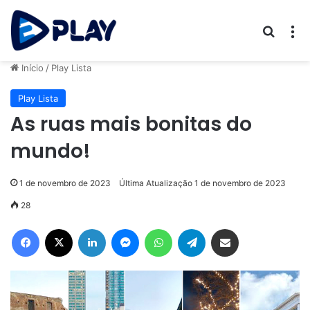
Procur
M
Início
/
Play Lista
Play Lista
As ruas mais bonitas do
mundo!
1 de novembro de 2023
Última Atualização 1 de novembro de 2023
28
Facebook
X
Linkedin
Messenger
WhatsApp
Telegram
Compartilhar via e-mail