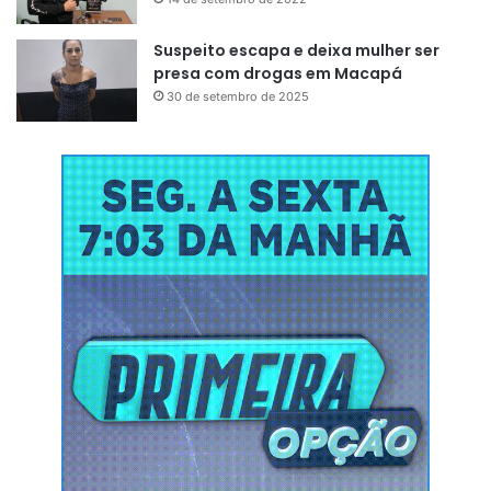
Suspeito escapa e deixa mulher ser
presa com drogas em Macapá
30 de setembro de 2025
O Caminito é uma espécie de rua-museu localizado no
bairro de La Boca cujo nome homenageia um célebre
tango composto por Juan de Dios Filiberto e Gabino Coria
Peñaloza. O icônico logradouro colorido está, ainda, bem
próximo ao La Bombonera, campo de futebol do clube
Boca Juniors, um dos times mais queridos do futebol
argentino. Vale a pena visitar e registrar!
Spiegelgracht, Amsterdã, Holanda
O Spiegelgracht é um canal no centro de Amsterdã que
também dá nome à via em suas bordas. O local está
distante apenas seis minutos de bicicleta – um dos meios
de transporte mais utilizados na cidade – da Casa de Anne