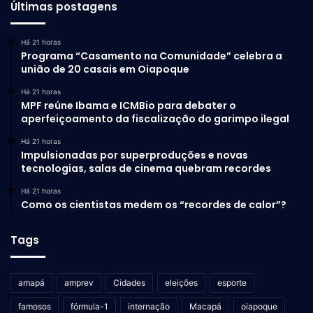
Últimas postagens
Há 21 horas
Programa “Casamento na Comunidade” celebra a
união de 20 casais em Oiapoque
Há 21 horas
MPF reúne Ibama e ICMBio para debater o
aperfeiçoamento da fiscalização do garimpo ilegal
Um dos locais mais populares da cidade é a Duval Street, a
Há 21 horas
principal rua do centro da cidade que conta com mais de
Impulsionadas por superproduções e novas
tecnologias, salas de cinema quebram recordes
40 bares e restaurantes, diversas lojas e lugares para
curtir a “night”. Foi lá que teve origem a famosa “key lime
Há 21 horas
pie”, uma torta de limão norte-americana feita com frutas
Como os cientistas medem os “recordes de calor”?
da região.
Tags
amapá
amprev
Cidades
eleições
esporte
famosos
fórmula-1
internação
Macapá
oiapoque