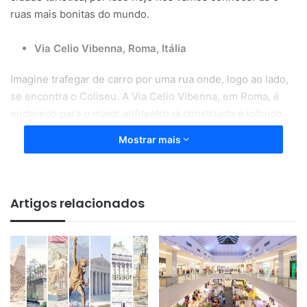
ruas mais bonitas do mundo.
Via Celio Vibenna, Roma, Itália
Imagine trafegar de carro por uma rua onde, logo ao lado,
se encontra o Coliseu. A Via Celio Vibenna, em Roma, é
endereço para o maior anfiteatro já construído e icônico
ponto turístico da capital italiana. Também conhecido por
Mostrar mais
Anfiteatro Flaviano, já que foi construído na época de
imperadores dessa dinastia, o Coliseu tinha capacidade
para 50 a 80 mil espectadores e era palco de combates de
gladiadores e espetáculos públicos.
Artigos relacionados