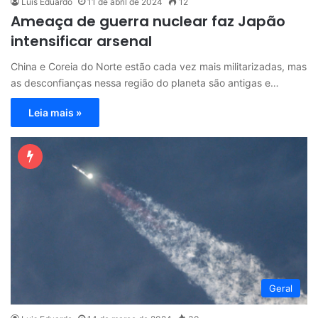
Luis Eduardo
11 de abril de 2024
12
Ameaça de guerra nuclear faz Japão
intensificar arsenal
China e Coreia do Norte estão cada vez mais militarizadas, mas
as desconfianças nessa região do planeta são antigas e…
Leia mais »
Geral