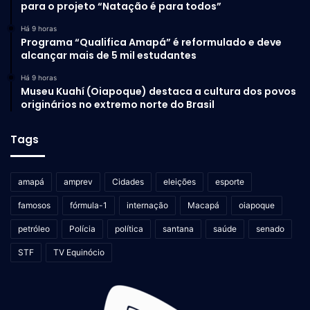
para o projeto “Natação é para todos”
Há 9 horas
Programa “Qualifica Amapá” é reformulado e deve
alcançar mais de 5 mil estudantes
Há 9 horas
Museu Kuahí (Oiapoque) destaca a cultura dos povos
originários no extremo norte do Brasil
Tags
amapá
amprev
Cidades
eleições
esporte
famosos
fórmula-1
internação
Macapá
oiapoque
petróleo
Polícia
política
santana
saúde
senado
STF
TV Equinócio