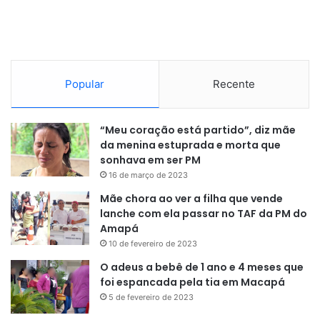
inteligência artificial, a cooperação para erradicar doenças
socialmente determinadas e o financiamento de ações de
combate à mudança do clima.
Popular
Recente
“Meu coração está partido”, diz mãe
da menina estuprada e morta que
sonhava em ser PM
16 de março de 2023
Mãe chora ao ver a filha que vende
lanche com ela passar no TAF da PM do
Amapá
10 de fevereiro de 2023
O adeus a bebê de 1 ano e 4 meses que
foi espancada pela tia em Macapá
5 de fevereiro de 2023