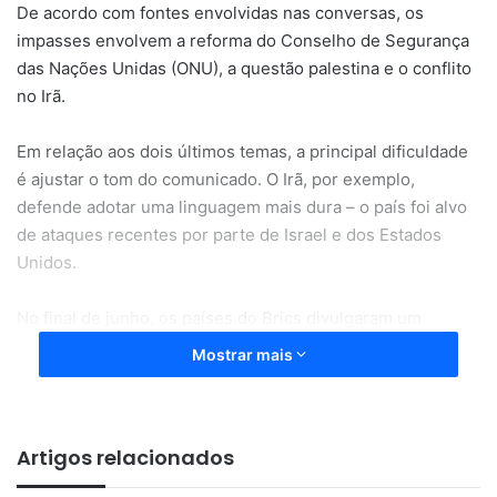
De acordo com fontes envolvidas nas conversas, os
impasses envolvem a reforma do Conselho de Segurança
das Nações Unidas (ONU), a questão palestina e o conflito
no Irã.
Em relação aos dois últimos temas, a principal dificuldade
é ajustar o tom do comunicado. O Irã, por exemplo,
defende adotar uma linguagem mais dura – o país foi alvo
de ataques recentes por parte de Israel e dos Estados
Unidos.
No final de junho, os países do Brics divulgaram um
comunicado em que expressam “profunda preocupação”
Mostrar mais
com a ofensiva no Oriente Médio. No entanto, o texto não
cita nominalmente Israel nem os Estados Unidos
Sobre o Brics
Artigos relacionados