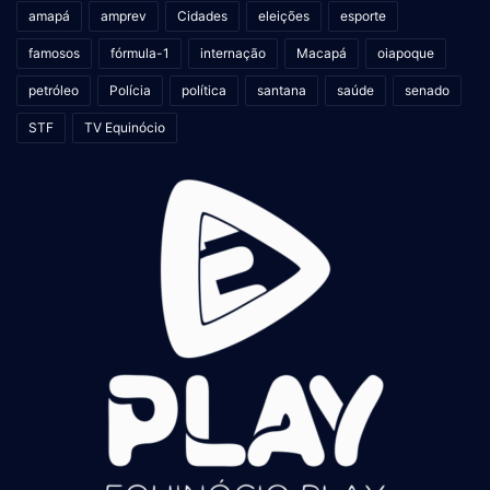
amapá
amprev
Cidades
eleições
esporte
famosos
fórmula-1
internação
Macapá
oiapoque
petróleo
Polícia
política
santana
saúde
senado
STF
TV Equinócio