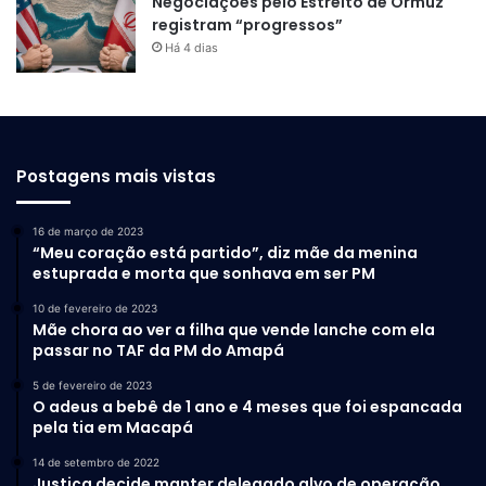
Negociações pelo Estreito de Ormuz
registram “progressos”
Há 4 dias
Postagens mais vistas
16 de março de 2023
“Meu coração está partido”, diz mãe da menina
estuprada e morta que sonhava em ser PM
10 de fevereiro de 2023
Mãe chora ao ver a filha que vende lanche com ela
passar no TAF da PM do Amapá
5 de fevereiro de 2023
O adeus a bebê de 1 ano e 4 meses que foi espancada
pela tia em Macapá
14 de setembro de 2022
Justiça decide manter delegado alvo de operação