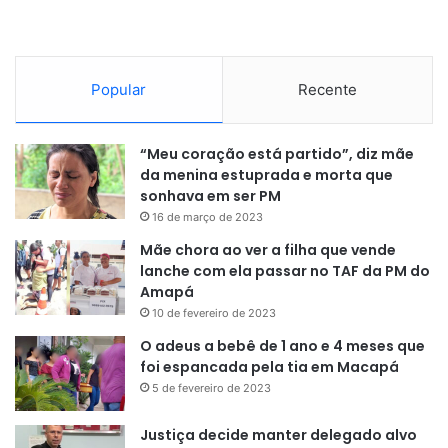
pagamento. O estabelecimento pode fazer a diferenciação
de preços, conforme o tipo de pagamento, seja por meio
de dinheiro, cartões e cheque. No caso do parcelamento,
Popular
Recente
observe os juros incluídos nas parcelas.
Nas compras pela internet, leia atentamente os critérios
“Meu coração está partido”, diz mãe
para aquisição do produto, como características, formas de
da menina estuprada e morta que
sonhava em ser PM
pagamento e, especialmente, o prazo de entrega.
16 de março de 2023
Mãe chora ao ver a filha que vende
lanche com ela passar no TAF da PM do
Amapá
10 de fevereiro de 2023
O adeus a bebê de 1 ano e 4 meses que
foi espancada pela tia em Macapá
5 de fevereiro de 2023
Justiça decide manter delegado alvo