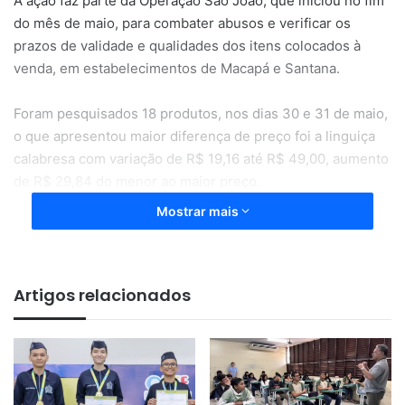
A ação faz parte da Operação São João, que iniciou no fim
do mês de maio, para combater abusos e verificar os
prazos de validade e qualidades dos itens colocados à
venda, em estabelecimentos de Macapá e Santana.
Foram pesquisados 18 produtos, nos dias 30 e 31 de maio,
o que apresentou maior diferença de preço foi a linguiça
calabresa com variação de R$ 19,16 até R$ 49,00, aumento
de R$ 29,84 do menor ao maior preço.
Mostrar mais
A menor variação foi encontrada no pé de moleque de R$
12,19 a R$ 12,49, apenas 30 centavos de diferença.
Artigos relacionados
Lista
–
Pacote de milho branco (500g):
R$ 5,98 até R$ 7,98
–
Leite condensado (270g):
R$ 3,99 até R$ 7,79