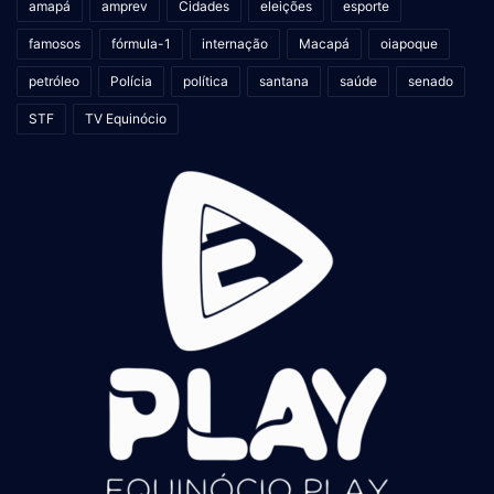
amapá
amprev
Cidades
eleições
esporte
famosos
fórmula-1
internação
Macapá
oiapoque
petróleo
Polícia
política
santana
saúde
senado
STF
TV Equinócio