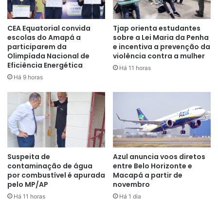
–
Leite condensado (395g):
R$ 4,59 até R$ 13,43
CEA Equatorial convida
Tjap orienta estudantes
–
Creme de leite (270g):
R$ 2,29 até R$ 5,29
escolas do Amapá a
sobre a Lei Maria da Penha
participarem da
e incentiva a prevenção da
Olimpíada Nacional de
violência contra a mulher
–
Leite de coco (200ml):
R$ 1,65 até R$ 5,19
Eficiência Energética
Há 11 horas
Há 9 horas
–
Coco ralado (100g):
R$ 2,24 até R$ 6,90
–
Fermento (60g):
R$ 2,95 até R$ 7,16
–
Amido de milho (200g):
R$ 2,10 até R$ 11,52
Suspeita de
Azul anuncia voos diretos
–
Azeite de dendê (200ml):
R$ 4,65 até R$ 6,15
contaminação de água
entre Belo Horizonte e
por combustível é apurada
Macapá a partir de
–
Azeite de dendê (900ml):
R$ 13,20 até R$ 26,79
pelo MP/AP
novembro
Há 11 horas
Há 1 dia
–
Linguiça calabresa (1kg):
R$ 19,16 até R$ 49,00