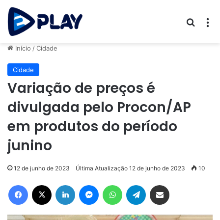
Procur
M
Início
/
Cidade
Cidade
Variação de preços é
divulgada pelo Procon/AP
em produtos do período
junino
12 de junho de 2023
Última Atualização 12 de junho de 2023
10
Facebook
X
Linkedin
Messenger
WhatsApp
Telegram
Compartilhar via e-mail