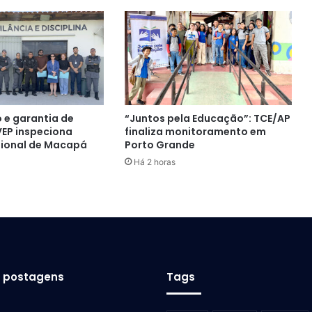
 e garantia de
“Juntos pela Educação”: TCE/AP
 VEP inspeciona
finaliza monitoramento em
sional de Macapá
Porto Grande
Há 2 horas
s postagens
Tags