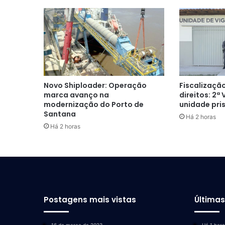
Novo Shiploader: Operação
Fiscalização
marca avanço na
direitos: 2ª
modernização do Porto de
unidade pri
Santana
Há 2 horas
Há 2 horas
Postagens mais vistas
Última
16 de março de 2023
Há 1 hora