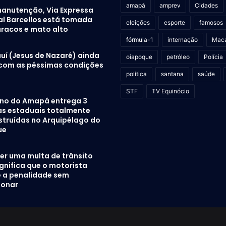
amapá
amprev
Cidades
anutenção, Via Expressa
al Barcellos está tomada
eleições
esporte
famosos
uracos e mato alto
fórmula-1
internação
Mac
auí (Jesus de Nazaré) ainda
oiapoque
petróleo
Polícia
 com as péssimas condições
política
santana
saúde
STF
TV Equinócio
no do Amapá entrega 3
as estaduais totalmente
struídas no Arquipélago do
ue
er uma multa de trânsito
gnifica que o motorista
e a penalidade sem
ionar