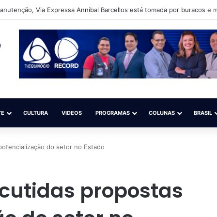
auí (Jesus de Nazaré) ainda sofre com as péssimas condições da via
TE
CULTURA
VIDEOS
PROGRAMAS
COLUNAS
BRASIL
potencialização do setor no Estado
scutidas propostas