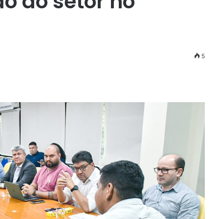
o do setor no
3
5
r
ail