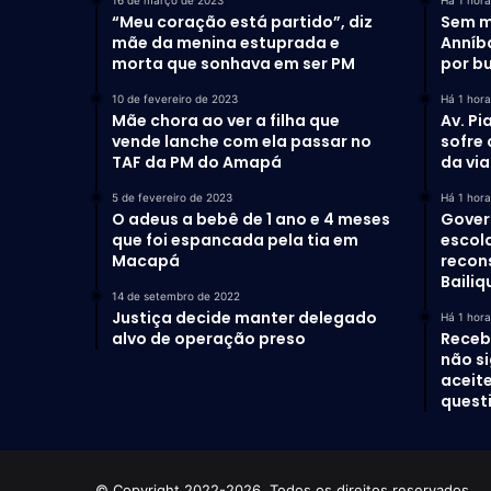
“Meu coração está partido”, diz
Sem m
mãe da menina estuprada e
Anníb
morta que sonhava em ser PM
por b
10 de fevereiro de 2023
Há 1 hora
Mãe chora ao ver a filha que
Av. Pi
vende lanche com ela passar no
sofre
TAF da PM do Amapá
da via
5 de fevereiro de 2023
Há 1 hora
O adeus a bebê de 1 ano e 4 meses
Gover
que foi espancada pela tia em
escol
Macapá
recon
Bailiq
14 de setembro de 2022
Justiça decide manter delegado
Há 1 hora
alvo de operação preso
Receb
não si
aceit
quest
© Copyright 2022-2026. Todos os direitos reservados