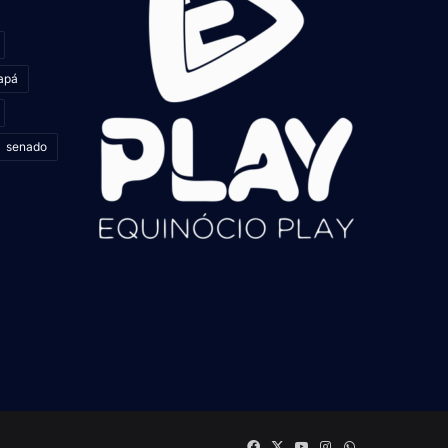
apá
senado
Facebook
X
YouTube
Instagram
whatsapp