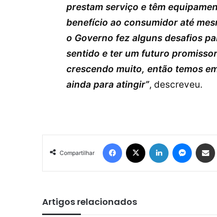
prestam serviço e têm equipamen
benefício ao consumidor até mes
o Governo fez alguns desafios pa
sentido e ter um futuro promisso
crescendo muito, então temos e
ainda para atingir”
, descreveu.
Facebook
X
Linkedin
Messen
Comp
Compartilhar
Artigos relacionados