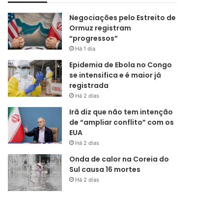
Negociações pelo Estreito de
Ormuz registram
“progressos”
Há 1 dia
Epidemia de Ebola no Congo
se intensifica e é maior já
registrada
Há 2 dias
Irã diz que não tem intenção
de “ampliar conflito” com os
EUA
Há 2 dias
Onda de calor na Coreia do
Sul causa 16 mortes
Há 2 dias