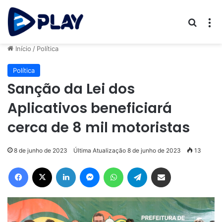
Procur
M
Início
/
Política
Política
Sanção da Lei dos
Aplicativos beneficiará
cerca de 8 mil motoristas
8 de junho de 2023
Última Atualização 8 de junho de 2023
13
Facebook
X
Linkedin
Messenger
WhatsApp
Telegram
Compartilhar via e-mail