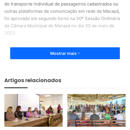
do transporte individual de passageiros cadastrados ou
outras plataformas de comunicação em rede de Macapá,
foi aprovado em segundo turno na 30ª Sessão Ordinária
da Câmara Municipal de Macapá no dia 30 de maio de
2023.
A sanção vai beneficiar cerca de 8 mil motoristas de
Mostrar mais
transporte na cidade, com oportunidade para que mais
pessoas possam atuar na profissão, com redução da carga
tributária para as categorias de trabalhadores.
Artigos relacionados
Em discurso o prefeito de Macapá. Dr. Furlan, exaltou o
trabalho realizado pela classe e lembrou o empenho do
taxista Leandro Abreu para a sanção da Lei que hoje leva
seu nome.