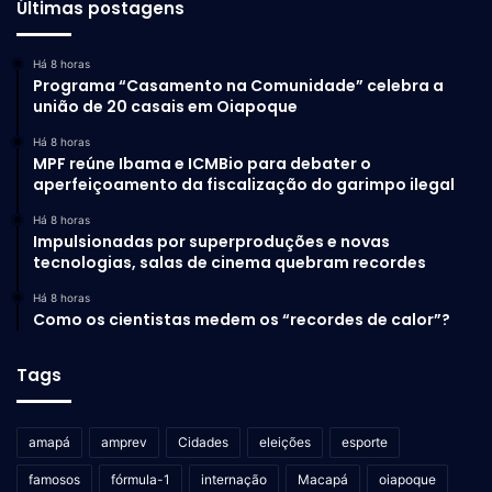
Últimas postagens
Há 8 horas
Programa “Casamento na Comunidade” celebra a
união de 20 casais em Oiapoque
Há 8 horas
MPF reúne Ibama e ICMBio para debater o
aperfeiçoamento da fiscalização do garimpo ilegal
Há 8 horas
Impulsionadas por superproduções e novas
tecnologias, salas de cinema quebram recordes
Há 8 horas
Como os cientistas medem os “recordes de calor”?
Tags
amapá
amprev
Cidades
eleições
esporte
famosos
fórmula-1
internação
Macapá
oiapoque