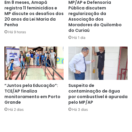
Em 8 meses, Amapá
MP/AP e Defensoria
registra 11 feminicídios e
Pública discutem
MP discute os desafios dos
regularização da
“Parabenizo o trabalho realizado
20 anos da Lei Maria da
Associação dos
Penha
Moradores do Quilombo
pela CTMac e vereadores de
do Curiaú
Há 9 horas
Macapá, essa lei se chama
Há 1 dia
Leandro Abreu e esse momento
entra pra história. O Leandro me
ligou informando que a lei seria
sancionada na Câmara de
Vereadores. As vezes não
“Juntos pela Educação”:
Suspeita de
TCE/AP finaliza
contaminação de água
atentamos para os avisos, talvez
monitoramento em Porto
por combustível é apurada
Grande
pelo MP/AP
ele quisesse participar dessa
Há 2 dias
Há 3 dias
assinatura, mas infelizmente não
foi possível, Deus precisou do
amigo. Todo esse sucesso é fruto