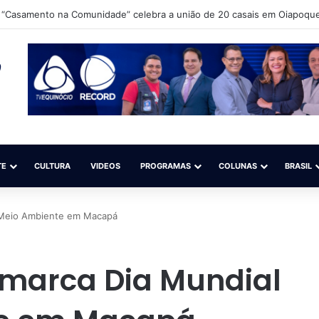
 Ibama e ICMBio para debater o aperfeiçoamento da fiscalização do gar
TE
CULTURA
VIDEOS
PROGRAMAS
COLUNAS
BRASIL
 Meio Ambiente em Macapá
 marca Dia Mundial