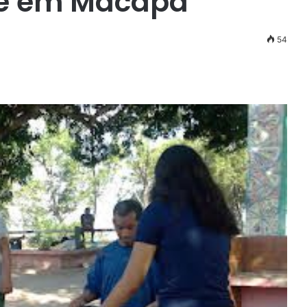
te em Macapá
54
r
ail