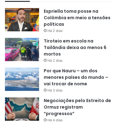
Espriella toma posse na
Colômbia em meio a tensões
políticas
Há 2 dias
Tiroteio em escola na
Tailândia deixa ao menos 6
mortos
Há 2 dias
Por que Nauru – um dos
menores países do mundo –
vai trocar de nome
Há 3 dias
Negociações pelo Estreito de
Ormuz registram
“progressos”
Há 4 dias