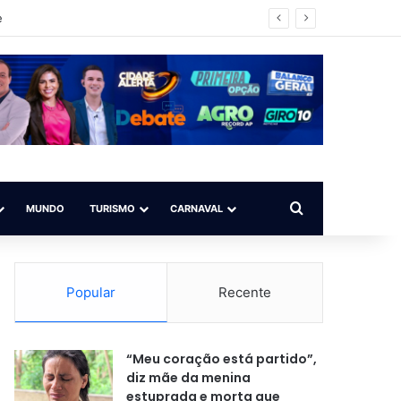
impo ilegal
Procurar por
MUNDO
TURISMO
CARNAVAL
Popular
Recente
“Meu coração está partido”,
diz mãe da menina
estuprada e morta que