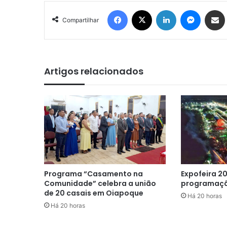
Facebook
X
Linkedin
Messen
Comp
Compartilhar
Artigos relacionados
Programa “Casamento na
Expofeira 20
Comunidade” celebra a união
programaçã
de 20 casais em Oiapoque
Há 20 horas
Há 20 horas