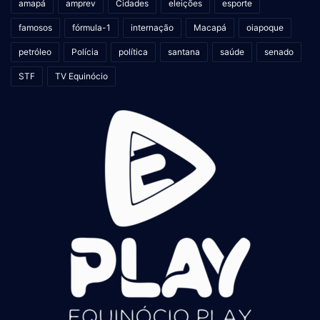
amapá
amprev
Cidades
eleições
esporte
famosos
fórmula-1
internação
Macapá
oiapoque
petróleo
Polícia
política
santana
saúde
senado
STF
TV Equinócio