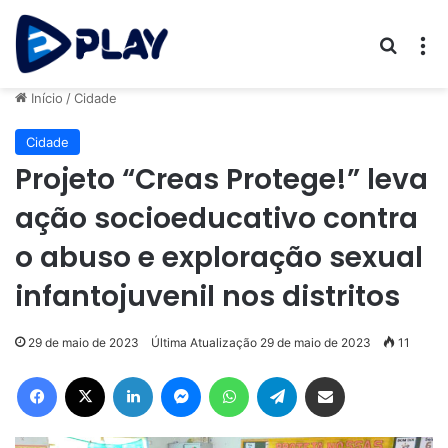
Procur
M
Início
/
Cidade
Cidade
Projeto “Creas Protege!” leva
ação socioeducativo contra
o abuso e exploração sexual
infantojuvenil nos distritos
29 de maio de 2023
Última Atualização 29 de maio de 2023
11
Facebook
X
Linkedin
Messenger
WhatsApp
Telegram
Compartilhar via e-mail