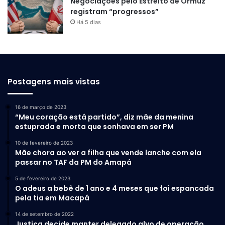
Negociações pelo Estreito de Ormuz
registram “progressos”
Há 5 dias
Postagens mais vistas
16 de março de 2023
“Meu coração está partido”, diz mãe da menina
estuprada e morta que sonhava em ser PM
10 de fevereiro de 2023
Mãe chora ao ver a filha que vende lanche com ela
passar no TAF da PM do Amapá
5 de fevereiro de 2023
O adeus a bebê de 1 ano e 4 meses que foi espancada
pela tia em Macapá
14 de setembro de 2022
Justiça decide manter delegado alvo de operação