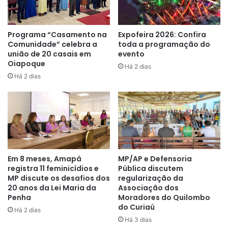
encontro, pais e alunos participaram de atividades
socioeducativas promovido pelas equipes interdisciplinar
do Creas Cidadania e Liberdade.
Programa “Casamento na
Expofeira 2026: Confira
Comunidade” celebra a
toda a programação do
união de 20 casais em
evento
Entrega de folder informativo com orientações e
Oiapoque
Há 2 dias
esclarecimentos, assim como, o contato para denúncia
Há 2 dias
fazem parte da ação.
“Nosso principal objetivo é
Em 8 meses, Amapá
MP/AP e Defensoria
registra 11 feminicídios e
Pública discutem
sensibilizar os moradores, e
MP discute os desafios dos
regularização da
20 anos da Lei Maria da
Associação dos
garantir a proteção integral das
Penha
Moradores do Quilombo
crianças e adolescentes em
do Curiaú
Há 2 dias
Há 3 dias
situação de violação de direitos”
,