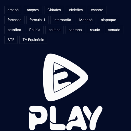
amapá
amprev
Cidades
eleições
esporte
famosos
fórmula-1
internação
Macapá
oiapoque
petróleo
Polícia
política
santana
saúde
senado
STF
TV Equinócio