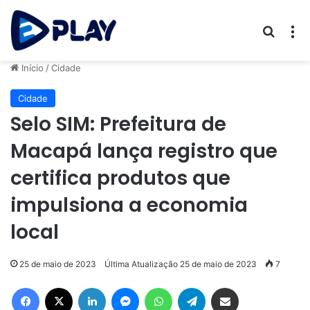
Procur
M
Início
/
Cidade
Cidade
Selo SIM: Prefeitura de
Macapá lança registro que
certifica produtos que
impulsiona a economia
local
25 de maio de 2023
Última Atualização 25 de maio de 2023
7
Facebook
X
Linkedin
Messenger
WhatsApp
Telegram
Compartilhar via e-mail