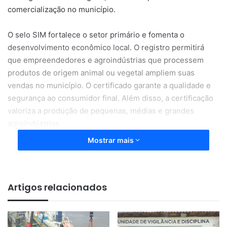
comercialização no município.
O selo SIM fortalece o setor primário e fomenta o
desenvolvimento econômico local. O registro permitirá
que empreendedores e agroindústrias que processem
produtos de origem animal ou vegetal ampliem suas
vendas no município. O certificado garante a qualidade e
segurança ao consumidor final. Além disso, a certificação
valoriza a produção de pequenas, médias e grandes
agroindústrias.
Mostrar mais
A Secretaria Municipal de Agricultura (SEMAG) é
responsável pelo SIM, que vai inspecionar e fiscalizar a
produção agroindustrial de produtos de origem animal e
Artigos relacionados
vegetal. O trabalho será realizado por uma equipe
multiprofissional composta por médicos veterinários,
engenheiros de pesca e agrônomos, garantindo a
segurança e a qualidade dos produtos.