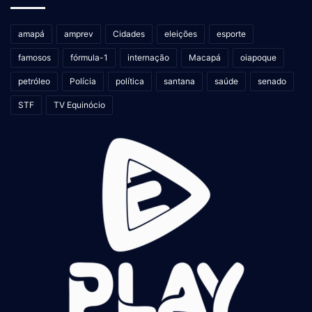
amapá
amprev
Cidades
eleições
esporte
famosos
fórmula-1
internação
Macapá
oiapoque
petróleo
Polícia
política
santana
saúde
senado
STF
TV Equinócio