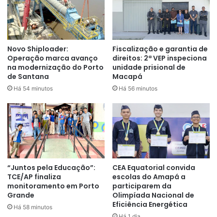
Granja Avícola
A Escola Família Agrícola em São Joaquim do Pacuí será a
Novo Shiploader:
Fiscalização e garantia de
primeira a receber o certificado SIM. Com incentivo do
Operação marca avanço
direitos: 2ª VEP inspeciona
na modernização do Porto
unidade prisional de
município, a unidade de ensino rural ganhou dois galpões
de Santana
Macapá
construídos pela Prefeitura de Macapá para a criação de
Há 54 minutos
Há 56 minutos
aves. Um é destinado à produção de aves de corte e o
outro à produção de ovos.
A escola já trabalha com a venda de ovos na comunidade e
na feira, e agora, com o registro no Serviço de Inspeção
Municipal (SIM) e a construção da unidade de
beneficiamento do ovo, a produção e venda serão
“Juntos pela Educação”:
CEA Equatorial convida
TCE/AP finaliza
escolas do Amapá a
ampliadas.
monitoramento em Porto
participarem da
Grande
Olimpíada Nacional de
Foram investidos R$ 304.027,42 do Tesouro Municipal na
Eficiência Energética
Há 58 minutos
construção de 3 galpões e reforma de 2 já existentes,
Há 1 dia