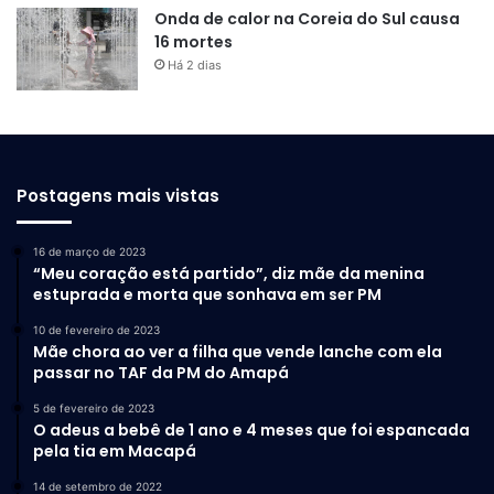
Onda de calor na Coreia do Sul causa
16 mortes
Há 2 dias
Postagens mais vistas
16 de março de 2023
“Meu coração está partido”, diz mãe da menina
estuprada e morta que sonhava em ser PM
10 de fevereiro de 2023
Mãe chora ao ver a filha que vende lanche com ela
passar no TAF da PM do Amapá
5 de fevereiro de 2023
O adeus a bebê de 1 ano e 4 meses que foi espancada
pela tia em Macapá
14 de setembro de 2022