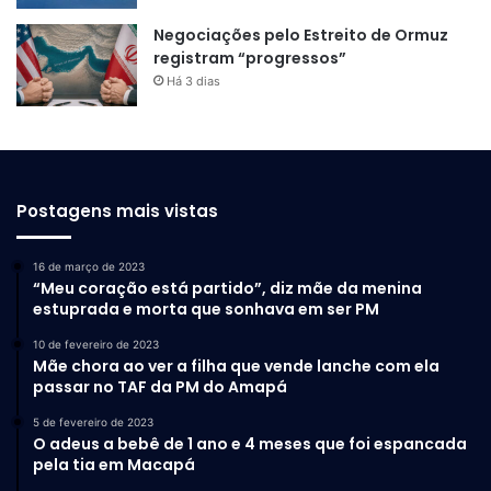
Negociações pelo Estreito de Ormuz
registram “progressos”
Há 3 dias
Postagens mais vistas
16 de março de 2023
“Meu coração está partido”, diz mãe da menina
estuprada e morta que sonhava em ser PM
10 de fevereiro de 2023
Mãe chora ao ver a filha que vende lanche com ela
passar no TAF da PM do Amapá
5 de fevereiro de 2023
O adeus a bebê de 1 ano e 4 meses que foi espancada
pela tia em Macapá