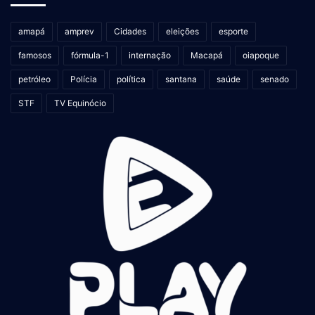
amapá
amprev
Cidades
eleições
esporte
famosos
fórmula-1
internação
Macapá
oiapoque
petróleo
Polícia
política
santana
saúde
senado
STF
TV Equinócio