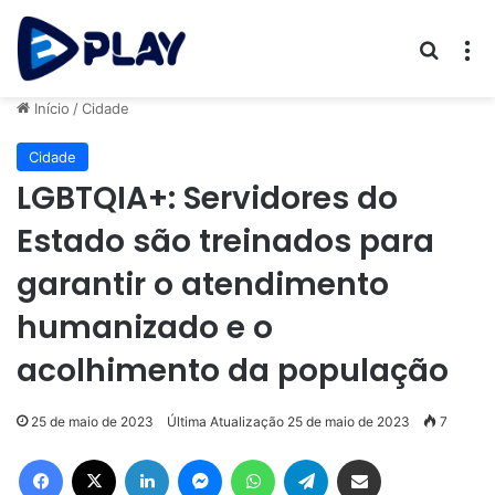
Procur
M
Início
/
Cidade
Cidade
LGBTQIA+: Servidores do
Estado são treinados para
garantir o atendimento
humanizado e o
acolhimento da população
25 de maio de 2023
Última Atualização 25 de maio de 2023
7
Facebook
X
Linkedin
Messenger
WhatsApp
Telegram
Compartilhar via e-mail