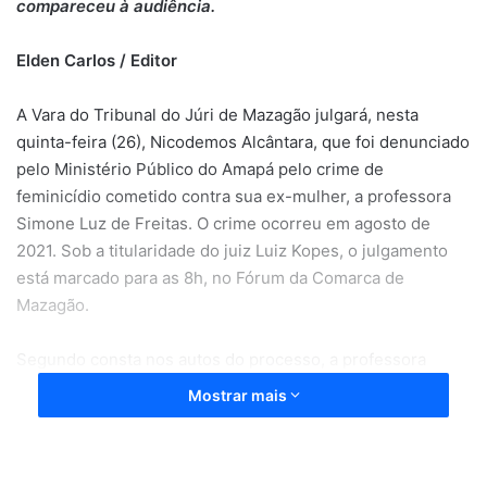
compareceu à audiência.
Elden Carlos / Editor
A Vara do Tribunal do Júri de Mazagão julgará, nesta
quinta-feira (26), Nicodemos Alcântara, que foi denunciado
pelo Ministério Público do Amapá pelo crime de
feminicídio cometido contra sua ex-mulher, a professora
Simone Luz de Freitas. O crime ocorreu em agosto de
2021. Sob a titularidade do juiz Luiz Kopes, o julgamento
está marcado para as 8h, no Fórum da Comarca de
Mazagão.
Segundo consta nos autos do processo, a professora
Simone foi morta em um rio da comunidade São Pedro do
Mostrar mais
Lago do Ajuruxi, na Zona Rural de Mazagão. Testemunhas
já haviam relatado aos policiais que Nicodemos não
aceitava o fim do relacionamento e estava tentado reatar,