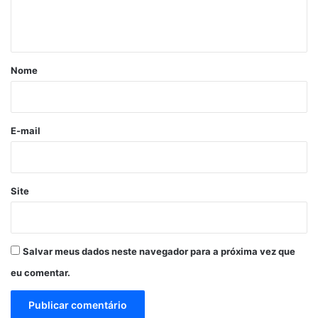
n
t
á
r
Nome
i
o
*
E-mail
Site
Salvar meus dados neste navegador para a próxima vez que
eu comentar.