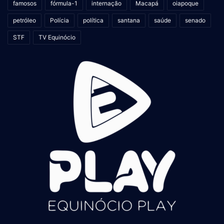
famosos
fórmula-1
internação
Macapá
oiapoque
petróleo
Polícia
política
santana
saúde
senado
STF
TV Equinócio