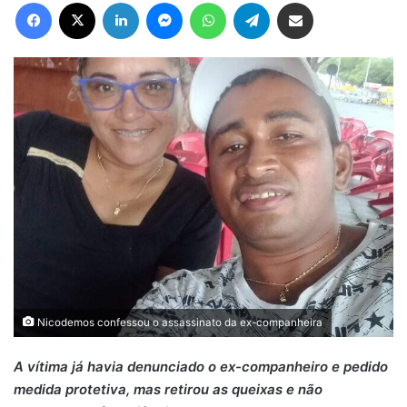
Facebook
X
Linkedin
Messenger
WhatsApp
Telegram
Compartilhar via e-mail
Nicodemos confessou o assassinato da ex-companheira
A vítima já havia denunciado o ex-companheiro e pedido
medida protetiva, mas retirou as queixas e não