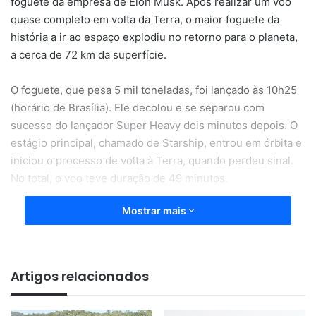
foguete da empresa de Elon Musk. Após realizar um voo
quase completo em volta da Terra, o maior foguete da
história a ir ao espaço explodiu no retorno para o planeta,
a cerca de 72 km da superfície.
O foguete, que pesa 5 mil toneladas, foi lançado às 10h25
(horário de Brasília). Ele decolou e se separou com
sucesso do lançador Super Heavy dois minutos depois. O
estágio principal, chamado de Starship, entrou em órbita e
iniciou o processo de volta à Terra, quando perdeu sinal.
No total, o voo teve duração de 49 minutos.
Mostrar mais
O lançador Super Heavy voltou à Terra, mas precisou ser
detonado a poucos quilômetros do chão. Já a nave
principal atingiu 234 km, entrando em órbita e realizando a
trajetória programada para descer até o Oceano Índico. A
Artigos relacionados
transmissão perdeu sinal a cerca de 72 km da Terra e
alguns minutos depois a companhia confirmou que perdeu