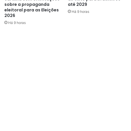
sobre a propaganda
até 2029
eleitoral para as Eleições
Há 9 horas
2026
Há 9 horas
famosos
Mundo