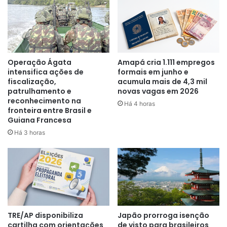
o foguete – ainda não há detalhes sobre o que causou o
problema.
Musk, dono da SpaceX, ainda não se pronunciou sobre o
teste. Após a conclusão do texto, ele apenas escreveu no
Operação Ágata
Amapá cria 1.111 empregos
X (antigo Twitter): “O Starship vai tornar a vida
intensifica ações de
formais em junho e
multiplanetária”.
fiscalização,
acumula mais de 4,3 mil
patrulhamento e
novas vagas em 2026
reconhecimento na
Veja o momento em que a nave começou a voltar à Terra
Há 4 horas
fronteira entre Brasil e
até perder o sinal.
Guiana Francesa
Há 3 horas
TRE/AP disponibiliza
Japão prorroga isenção
cartilha com orientações
de visto para brasileiros