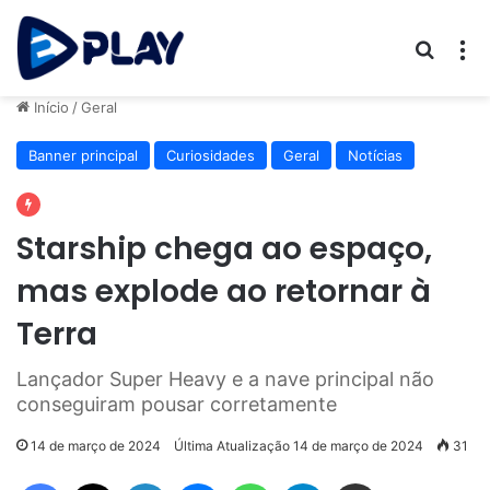
Procur
M
Início
/
Geral
Banner principal
Curiosidades
Geral
Notícias
Starship chega ao espaço,
mas explode ao retornar à
Terra
Lançador Super Heavy e a nave principal não
conseguiram pousar corretamente
14 de março de 2024
Última Atualização 14 de março de 2024
31
Facebook
X
Linkedin
Messenger
WhatsApp
Telegram
Compartilhar via e-mail