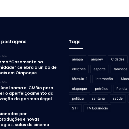
s postagens
Tags
nutos
amapá
amprev
Cidades
ama “Casamento na
idade” celebra a união de
eleições
esporte
famosos
sais em Oiapoque
fórmula-1
internação
Mac
nutos
eúne Ibama e ICMBio para
oiapoque
petróleo
Polícia
er o aperfeiçoamento da
ização do garimpo ilegal
política
santana
saúde
STF
TV Equinócio
sionadas por
produções e novas
logias, salas de cinema