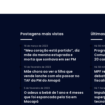
Postagens mais vistas
Última
16 de março de 2023
Há 56 mi
“Meu coração está partido”, diz
Progr
mãe da menina estuprada e
Comun
morta que sonhava em ser PM
20 ca
10 de fevereiro de 2023
Há 58 mi
Mãe chora ao ver a filha que
MPF r
vende lanche com ela passar no
debat
TAF da PM do Amapá
fiscal
5 de fevereiro de 2023
Há 1 hora
O adeus a bebê de 1 ano e 4 meses
Impul
que foi espancada pela tia em
super
Macapá
tecno