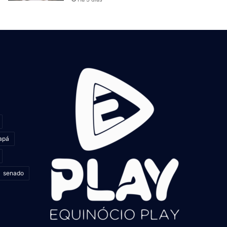
apá
senado