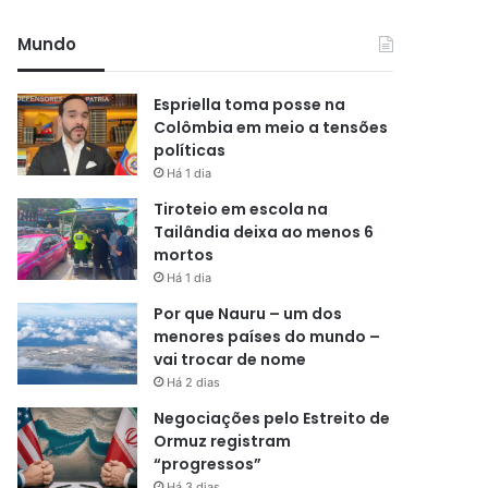
Mundo
Espriella toma posse na
Colômbia em meio a tensões
políticas
Há 1 dia
Tiroteio em escola na
Tailândia deixa ao menos 6
mortos
Há 1 dia
Por que Nauru – um dos
menores países do mundo –
vai trocar de nome
Há 2 dias
Negociações pelo Estreito de
Ormuz registram
“progressos”
Há 3 dias