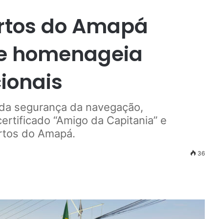
ortos do Amapá
 e homenageia
cionais
 da segurança da navegação,
rtificado “Amigo da Capitania” e
rtos do Amapá.
36