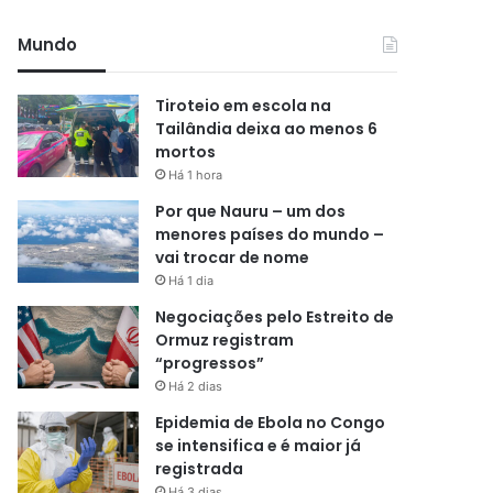
Mundo
Tiroteio em escola na
Tailândia deixa ao menos 6
mortos
Há 1 hora
Por que Nauru – um dos
menores países do mundo –
vai trocar de nome
Há 1 dia
Negociações pelo Estreito de
Ormuz registram
“progressos”
Há 2 dias
Epidemia de Ebola no Congo
se intensifica e é maior já
registrada
Há 3 dias