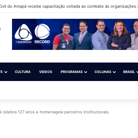
 Lilás”: Polícia Civil reforça as ações de combate à violência contra a 
TE
CULTURA
VIDEOS
PROGRAMAS
COLUNAS
BRASIL
 celebra 127 anos e homenageia parceiros institucionais