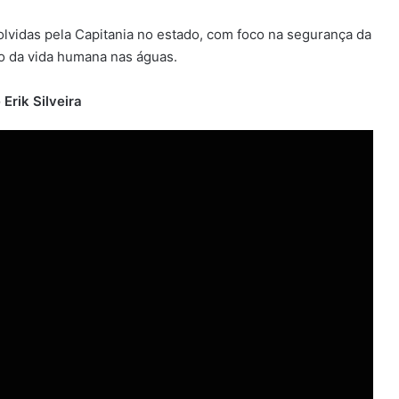
lvidas pela Capitania no estado, com foco na segurança da
o da vida humana nas águas.
rik Silveira