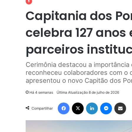
Capitania dos P
celebra 127 anos
parceiros institu
Cerimônia destacou a importância
reconheceu colaboradores com o ce
apresentou o novo Capitão dos Po
Há 4 semanas
Última Atualização 8 de julho de 2026
Facebook
X
Linkedin
Messenger
Compartilhar via e-mail
Compartilhar