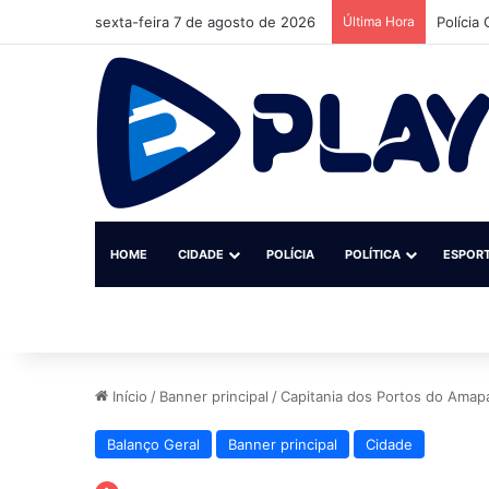
sexta-feira 7 de agosto de 2026
Última Hora
“Agosto
HOME
CIDADE
POLÍCIA
POLÍTICA
ESPOR
Início
/
Banner principal
/
Capitania dos Portos do Amapá
Balanço Geral
Banner principal
Cidade