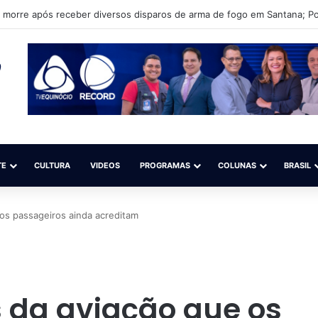
de miss fazem manifestação em frente ao forúm de Macapá durante aud
TE
CULTURA
VIDEOS
PROGRAMAS
COLUNAS
BRASIL
os passageiros ainda acreditam
 da aviação que os