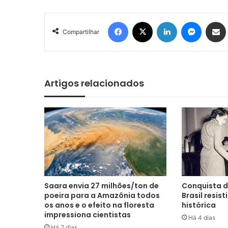
Facebook
X
Linkedin
Messenger
Compartilhar via e-mail
Compartilhar
Artigos relacionados
Saara envia 27 milhões/ton de
Conquista d
poeira para a Amazônia todos
Brasil resist
os anos e o efeito na floresta
histórica
impressiona cientistas
Há 4 dias
Há 2 dias