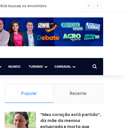
iência de instrução
Procurar por
MUNDO
TURISMO
CARNAVAL
Popular
Recente
“Meu coração está partido”,
diz mãe da menina
estuprada e morta que