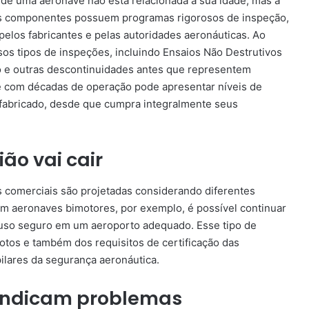
 de uma aeronave não está relacionada à sua idade, mas à
os componentes possuem programas rigorosos de inspeção,
elos fabricantes e pelas autoridades aeronáuticas. Ao
rsos tipos de inspeções, incluindo Ensaios Não Destrutivos
ão e outras descontinuidades antes que representem
ve com décadas de operação pode apresentar níveis de
abricado, desde que cumpra integralmente seus
ião vai cair
 comerciais são projetadas considerando diferentes
 Em aeronaves bimotores, por exemplo, é possível continuar
ouso seguro em um aeroporto adequado. Esse tipo de
lotos e também dos requisitos de certificação das
ilares da segurança aeronáutica.
 indicam problemas