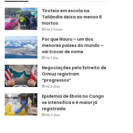
Tiroteio em escola na
Tailândia deixa ao menos 6
mortos
Há 2 horas
Por que Nauru – um dos
menores países do mundo –
vai trocar de nome
Há 1 dia
Negociações pelo Estreito de
Ormuz registram
“progressos”
Há 2 dias
Epidemia de Ebola no Congo
se intensifica e é maior já
registrada
Há 3 dias