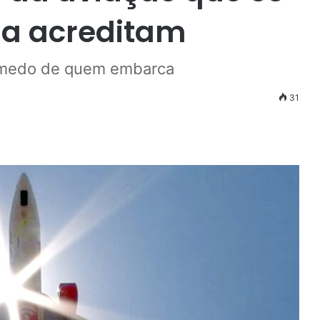
da acreditam
o medo de quem embarca
31