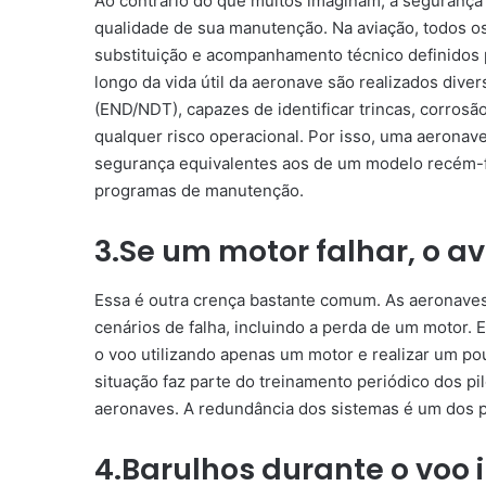
Ao contrário do que muitos imaginam, a segurança
qualidade de sua manutenção. Na aviação, todos 
substituição e acompanhamento técnico definidos p
longo da vida útil da aeronave são realizados dive
(END/NDT), capazes de identificar trincas, corros
qualquer risco operacional. Por isso, uma aerona
segurança equivalentes aos de um modelo recém-f
programas de manutenção.
3.Se um motor falhar, o av
Essa é outra crença bastante comum. As aeronaves
cenários de falha, incluindo a perda de um motor.
o voo utilizando apenas um motor e realizar um p
situação faz parte do treinamento periódico dos pi
aeronaves. A redundância dos sistemas é um dos p
4.Barulhos durante o voo