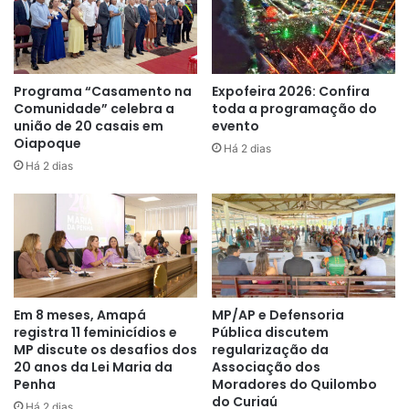
destinos como China, Espanha, México, Japão e Países
Baixos, ampliando as oportunidades comerciais do Brasil
no cenário global.
Programa “Casamento na
Expofeira 2026: Confira
Comunidade” celebra a
toda a programação do
Segundo o CEO da Rocha Terminais Portuários e Logística,
união de 20 casais em
evento
Darlan De David, o potencial da região é um diferencial
Oiapoque
Há 2 dias
relevante. Segundo ele, a localização geográfica do Norte
Há 2 dias
brasileiro contribui diretamente para tornar o escoamento
mais eficiente e atrativo no comércio internacional.
Jonhwene Silva / Comunicação CDSA
Em 8 meses, Amapá
MP/AP e Defensoria
registra 11 feminicídios e
Pública discutem
MP discute os desafios dos
regularização da
20 anos da Lei Maria da
Associação dos
Penha
Moradores do Quilombo
do Curiaú
Há 2 dias