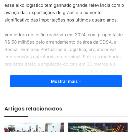
esse eixo logístico tem ganhado grande relevância com o
avanço das exportações de grãos e o aumento
significativo das importações nos últimos quatro anos.
Vencedora do leilão realizado em 2024, com proposta de
R$ 58 milhões pelo arrendamento da área da CDSA, a
Rocha Terminais Portuários e Logística, projeta novas
intervenções estruturais no terminal. Entre as melhorias
previstas estão a ampliação do cais em 30 metros e a
construção de novos silos, medidas que devem elevar a
eficiência operacional e a capacidade de escoamento de
Mostrar mais
mercadorias.
Com a expansão, o porto da CDSA fortalece sua posição
Artigos relacionados
como alternativa logística competitiva para o país,
encurtando distâncias em relação a mercados
estratégicos. A proximidade com o Canal do Panamá e com
rotas para a Europa favorece o envio de produtos para