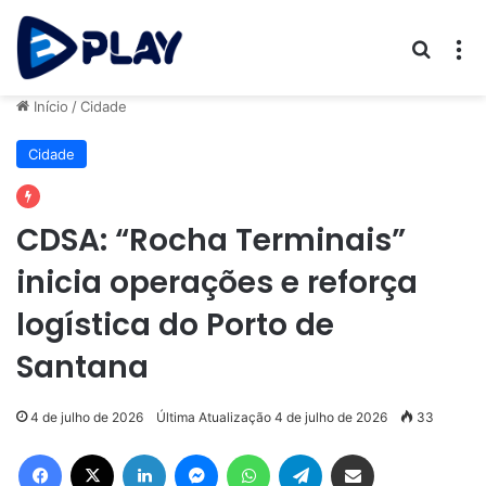
Procur
M
Início
/
Cidade
Cidade
CDSA: “Rocha Terminais”
inicia operações e reforça
logística do Porto de
Santana
4 de julho de 2026
Última Atualização 4 de julho de 2026
33
Facebook
X
Linkedin
Messenger
WhatsApp
Telegram
Compartilhar via e-mail