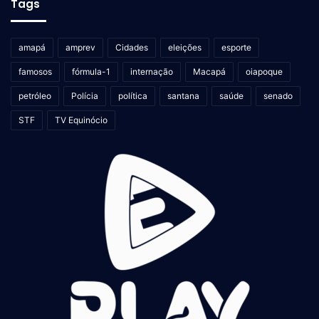
Tags
amapá
amprev
Cidades
eleições
esporte
famosos
fórmula-1
internação
Macapá
oiapoque
petróleo
Polícia
política
santana
saúde
senado
STF
TV Equinócio