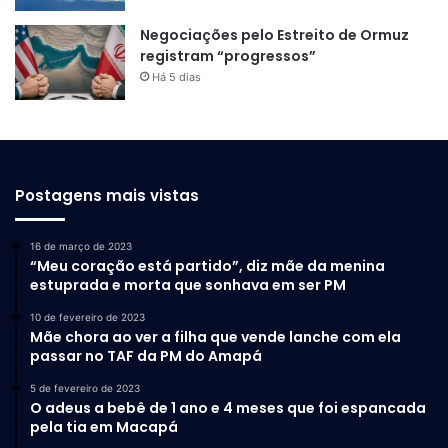
Negociações pelo Estreito de Ormuz
registram “progressos”
Há 5 dias
Postagens mais vistas
16 de março de 2023
“Meu coração está partido”, diz mãe da menina
estuprada e morta que sonhava em ser PM
10 de fevereiro de 2023
Mãe chora ao ver a filha que vende lanche com ela
passar no TAF da PM do Amapá
5 de fevereiro de 2023
O adeus a bebê de 1 ano e 4 meses que foi espancada
pela tia em Macapá