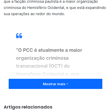
que a facção criminosa paulista é a maior organização
criminosa do Hemisfério Ocidental, e que está expandindo
sua operações ao redor do mundo.
“O PCC é atualmente a maior
organização criminosa
transnacional (OCT) do
Hemisfério Ocidental e, nos
últimos anos, expandiu suas
Mostrar mais
operações globalmente, com
presença significativa em países
como Reino Unido, Turquia e
Artigos relacionados