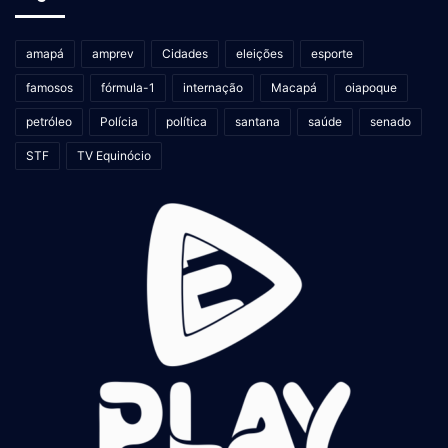
amapá
amprev
Cidades
eleições
esporte
famosos
fórmula-1
internação
Macapá
oiapoque
petróleo
Polícia
política
santana
saúde
senado
STF
TV Equinócio