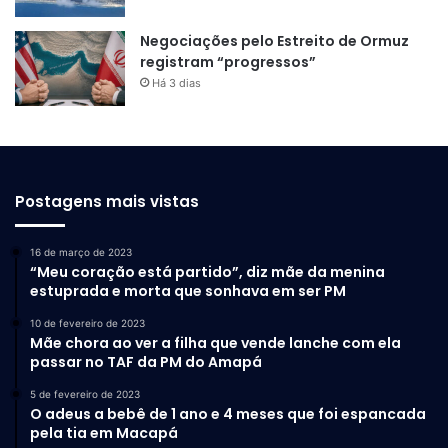
Negociações pelo Estreito de Ormuz
registram “progressos”
Há 3 dias
Postagens mais vistas
16 de março de 2023
“Meu coração está partido”, diz mãe da menina
estuprada e morta que sonhava em ser PM
10 de fevereiro de 2023
Mãe chora ao ver a filha que vende lanche com ela
passar no TAF da PM do Amapá
5 de fevereiro de 2023
O adeus a bebê de 1 ano e 4 meses que foi espancada
pela tia em Macapá