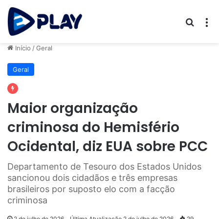
Procur
M
Início
/
Geral
Geral
Maior organização
criminosa do Hemisfério
Ocidental, diz EUA sobre PCC
Departamento de Tesouro dos Estados Unidos
sancionou dois cidadãos e três empresas
brasileiros por suposto elo com a facção
criminosa
2 de julho de 2026
Última Atualização 2 de julho de 2026
29