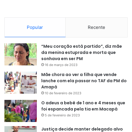
“Essas proteínas são necessárias
em todos os estágios do ciclo de
vida do parasita e altamente
Popular
Recente
conservadas entre diferentes
espécies. Isso as torna alvos
“Meu coração está partido”, diz mãe
muito interessantes para uma
da menina estuprada e morta que
sonhava em ser PM
vacina universal”
, explica a
16 de março de 2023
pesquisadora. Na prática, significa
Mãe chora ao ver a filha que vende
que uma vacina baseada nesses
lanche com ela passar no TAF da PM do
Amapá
alvos teria mais chances de
10 de fevereiro de 2023
funcionar de forma ampla,
O adeus a bebê de 1 ano e 4 meses que
atingindo o parasita em diferentes
foi espancada pela tia em Macapá
5 de fevereiro de 2023
momentos da infecção e em suas
diversas variantes.
Justiça decide manter delegado alvo