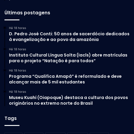
Últimas postagens
“Hoje, as vacinas não cobrem
completamente todas as fases da
Há 18 horas
infecção. Nosso trabalho mostra
D. Pedro José Conti: 50 anos de sacerdócio dedicados
à evangelização e ao povo da amazônia
que esses antígenos estão
Há 18 horas
presentes em vários momentos, o
Instituto Cultural Língua Solta (Iacls) abre matrículas
para o projeto “Natação é para todos”
que atende a uma demanda
importante da Organização
Há 18 horas
Programa “Qualifica Amapá” é reformulado e deve
Mundial da Saúde”
, explicou
alcançar mais de 5 mil estudantes
Caroline.
Há 18 horas
Museu Kuahí (Oiapoque) destaca a cultura dos povos
originários no extremo norte do Brasil
Apesar do avanço ainda há um longo caminho até o
Tags
desenvolvimento de um imunizante. Os achados precisam
passar por novas etapas de validação e testes clínicos.