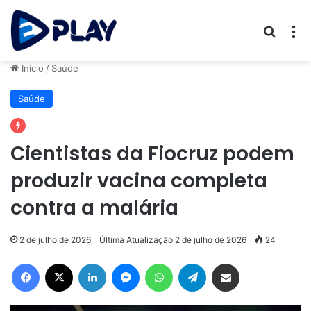
Procur
M
Início
/
Saúde
Saúde
Cientistas da Fiocruz podem
produzir vacina completa
contra a malária
2 de julho de 2026
Última Atualização 2 de julho de 2026
24
Facebook
X
Linkedin
Messenger
WhatsApp
Telegram
Compartilhar via e-mail