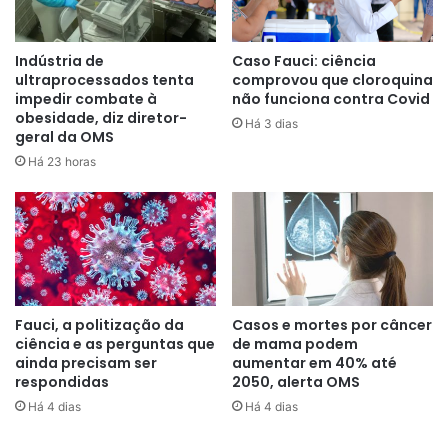
recentemente, tivemos aprovados
imunizantes com eficácia
Indústria de
Caso Fauci: ciência
ultraprocessados tenta
comprovou que cloroquina
limitada, voltados principalmente
impedir combate à
não funciona contra Covid
para o P. falciparum e para
obesidade, diz diretor-
Há 3 dias
geral da OMS
crianças. Um dos principais
Há 23 horas
desafios sempre foi encontrar
bons alvos vacinais”,
explica a
pesquisadora Caroline Junqueira,
da Fiocruz Minas, coordenadora do
estudo.
Fauci, a politização da
Casos e mortes por câncer
ciência e as perguntas que
de mama podem
ainda precisam ser
aumentar em 40% até
respondidas
2050, alerta OMS
Segundo ela, o diferencial da pesquisa foi justamente
Há 4 dias
Há 4 dias
mostrar que as células T CD8+ também desempenham
papel central no combate ao parasita e identificar quais as