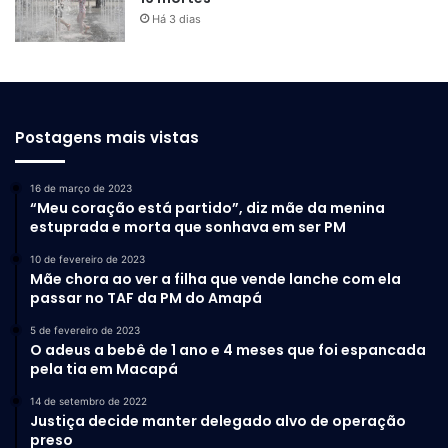
afirma a pesquisadora.
Há 3 dias
Diferencial
Postagens mais vistas
Atualmente, as vacinas disponíveis contra a malária têm
eficácia parcial e são direcionadas principalmente ao P.
16 de março de 2023
falciparum, atuando na fase inicial da infecção. Além disso,
“Meu coração está partido”, diz mãe da menina
sua proteção tende a diminuir com o tempo.
estuprada e morta que sonhava em ser PM
10 de fevereiro de 2023
O novo estudo aponta caminho diferente: uma vacina
Mãe chora ao ver a filha que vende lanche com ela
passar no TAF da PM do Amapá
capaz de atuar em múltiplos estágios do parasita, tanto no
fígado quanto no sangue, e eficaz contra diferentes
5 de fevereiro de 2023
espécies.
O adeus a bebê de 1 ano e 4 meses que foi espancada
pela tia em Macapá
14 de setembro de 2022
Justiça decide manter delegado alvo de operação
preso