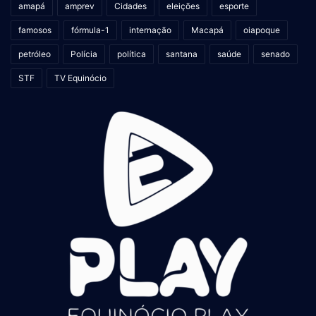
amapá
amprev
Cidades
eleições
esporte
famosos
fórmula-1
internação
Macapá
oiapoque
petróleo
Polícia
política
santana
saúde
senado
STF
TV Equinócio
“Nosso objetivo foi mostrar que
existem caminhos diferentes e
promissores. Agora, outros
grupos podem explorar esses
alvos e avançar no
desenvolvimento de uma vacina
realmente eficaz contra a
malária”
, concluiu a pesquisadora.