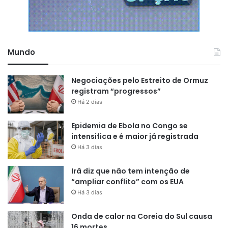
Os testes foram realizados tanto em amostras humanas
quanto em modelos experimentais. Em primatas e
camundongos, os antígenos também induziram resposta
Mundo
de células T, inclusive em órgãos-chave como o fígado,
onde ocorre a etapa inicial da infecção, e no sangue. Em
Negociações pelo Estreito de Ormuz
modelos animais, alguns desses alvos chegaram a
registram “progressos”
demonstrar efeito protetor, reduzindo a carga do parasita.
Há 2 dias
Epidemia de Ebola no Congo se
intensifica e é maior já registrada
Há 3 dias
Irã diz que não tem intenção de
“Não é só reconhecimento: vimos
“ampliar conflito” com os EUA
indícios de proteção, o que é
Há 3 dias
fundamental para o
Onda de calor na Coreia do Sul causa
desenvolvimento de uma vacina”
,
16 mortes