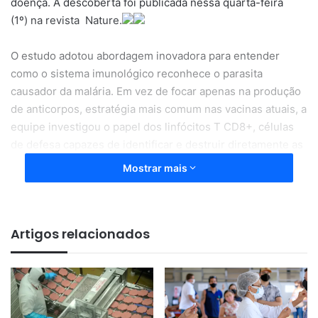
doença. A descoberta foi publicada nessa quarta-feira
(1º) na revista Nature.
O estudo adotou abordagem inovadora para entender
como o sistema imunológico reconhece o parasita
causador da malária. Em vez de focar apenas na produção
de anticorpos, estratégia mais comum nas vacinas atuais, a
equipe investigou o papel dos linfócitos T CD8+, células
de defesa capazes de identificar e destruir diretamente as
células infectadas.
Mostrar mais
Artigos relacionados
“Há mais de 50 anos se
busca desenvolver uma vacina
contra a malária e, só