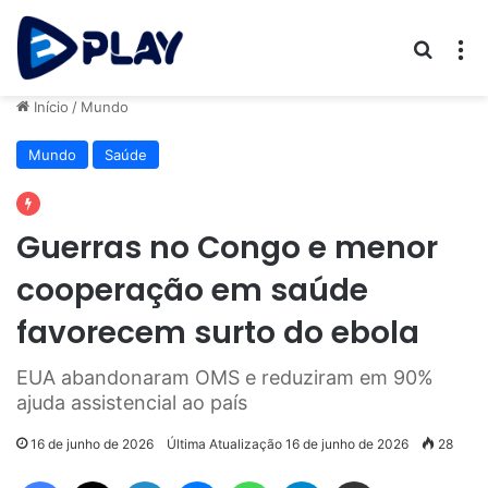
Procur
M
Início
/
Mundo
Mundo
Saúde
Guerras no Congo e menor
cooperação em saúde
favorecem surto do ebola
EUA abandonaram OMS e reduziram em 90%
ajuda assistencial ao país
16 de junho de 2026
Última Atualização 16 de junho de 2026
28
Facebook
X
Linkedin
Messenger
WhatsApp
Telegram
Compartilhar via e-mail