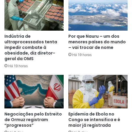
“O surto está se desenrolando em
um contexto humanitário
complexo e afetado por conflitos,
caracterizado por populações
Indústria de
Por que Nauru – um dos
altamente móveis e
ultraprocessados tenta
menores países do mundo
impedir combate à
– vai trocar de nome
frequentemente deslocadas”
, diz
obesidade, diz diretor-
Há 19 horas
geral da OMS
informe da Organização Mundial
Há 19 horas
da Saúde (OMS), que acrescenta
que o surto continua a evoluir
rapidamente.
Negociações pelo Estreito
Epidemia de Ebola no
de Ormuz registram
Congo se intensifica e é
“progressos”
maior já registrada