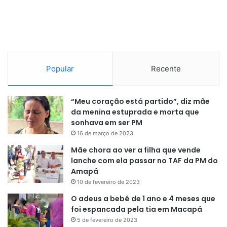
“É um conflito latente que já
causou várias dezenas de
milhares de mortos ao longo dos
Popular
Recente
anos. É uma terra de ninguém,
uma zona de grupos armados e
“Meu coração está partido”, diz mãe
de influência de Ruanda, que
da menina estuprada e morta que
explora recursos naturais a seu
sonhava em ser PM
favor. Esses grupos exploram, por
16 de março de 2023
Mãe chora ao ver a filha que vende
exemplo, o coltan [mineral crítico]
lanche com ela passar no TAF da PM do
e depois ele é exportado via
Amapá
Ruanda”
, afirma o especialista.
10 de fevereiro de 2023
O adeus a bebê de 1 ano e 4 meses que
foi espancada pela tia em Macapá
5 de fevereiro de 2023
Natural de Angola, o professor acrescenta que as equipes