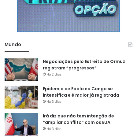
pertencem ao país. E ele é muito
protegido pelo Ocidente, pelos
EUA, mas, sobretudo, pela
Inglaterra. Existe, de fato, uma
apropriação indevida de recursos
Mundo
daquela zona do Congo”
,
comenta.
Negociações pelo Estreito de Ormuz
registram “progressos”
Há 2 dias
Além da República Democrática do Congo, o surto afeta
Epidemia de Ebola no Congo se
também Uganda, um país vizinho. “Em Uganda, o surto
intensifica e é maior já registrada
permanece epidemiologicamente ligado à transmissão
Há 3 dias
originada na República Democrática do Congo”, diz a OMS.
Irã diz que não tem intenção de
Menor cooperação
“ampliar conflito” com os EUA
Há 3 dias
internacional