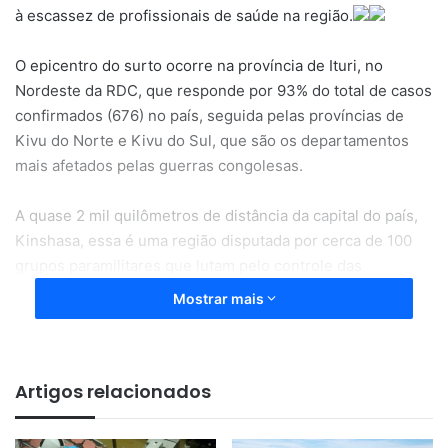
à escassez de profissionais de saúde na região.
O epicentro do surto ocorre na província de Ituri, no
Nordeste da RDC, que responde por 93% do total de casos
confirmados (676) no país, seguida pelas províncias de
Kivu do Norte e Kivu do Sul, que são os departamentos
mais afetados pelas guerras congolesas.
A quase 2 mil quilômetros de distância da capital do país,
Kinshasa, essa é uma região disputada por cerca de 100
grupos paramilitares que lutam pelo controle das
atividades minerais da RDC. Estima-se que milhões de
Mostrar mais
pessoas sejam refugiadas das guerras locais.
Artigos relacionados