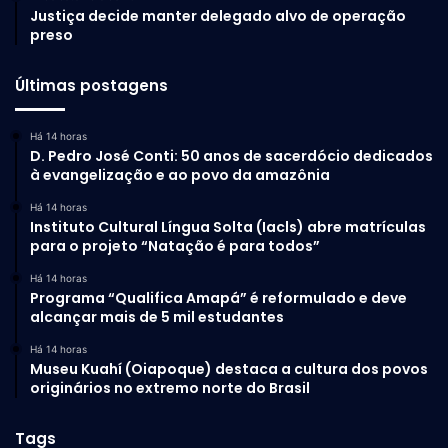
EUA se apresentam como maior país doador para combate
Justiça decide manter delegado alvo de operação
preso
ao surto de ebola, com cerca de US$ 338 milhões em
assistência humanitária à RDC, ao Sudão do Sul e
Últimas postagens
a Uganda.
Há 14 horas
D. Pedro José Conti: 50 anos de sacerdócio dedicados
à evangelização e ao povo da amazônia
Há 14 horas
Instituto Cultural Língua Solta (Iacls) abre matrículas
para o projeto “Natação é para todos”
Há 14 horas
Programa “Qualifica Amapá” é reformulado e deve
alcançar mais de 5 mil estudantes
Há 14 horas
Museu Kuahí (Oiapoque) destaca a cultura dos povos
originários no extremo norte do Brasil
O presidente da Associação Brasileira de Saúde Coletiva
(Abrasco), Rômulo Paes de Sousa, acrescenta à
Agência
Brasil
que
a postura dos EUA de esvaziar as organizações
Tags