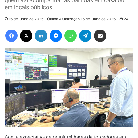
quem vai acompanhar as partidas em casa ou
em locais públicos
16 de junho de 2026
Última Atualização 16 de junho de 2026
24
Facebook
X
Linkedin
Messenger
WhatsApp
Telegram
Compartilhar via e-mail
Com a expectativa de reunir milhares de torcedores em