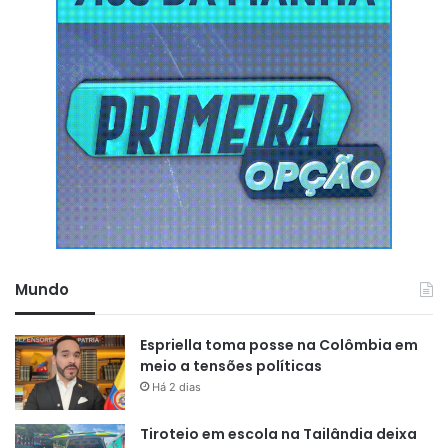
qualquer estrutura da rede elétrica para fixação de
bandeiras, faixas ou enfeites.
Em caso de ocorrência envolvendo a rede elétrica, a
recomendação é manter distância do local e acionar
imediatamente os canais oficiais de atendimento da
distribuidora, através da Central de Atendimento, 0800 096
0196, no WhatsApp, com a Clara, no (96) 3082-2949 ou
então no site equatorialenergia.com.br além do Corpo de
Bombeiros no 193.
Mundo
Espriella toma posse na Colômbia em
meio a tensões políticas
Há 2 dias
Tiroteio em escola na Tailândia deixa