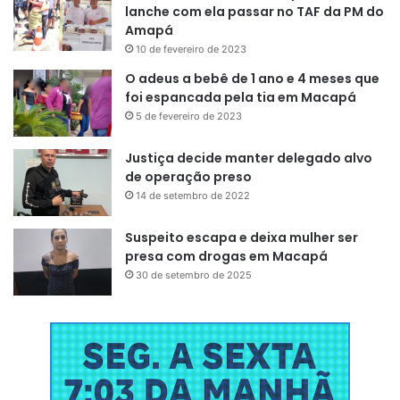
sobrecarga na instalação;
lanche com ela passar no TAF da PM do
Amapá
Nunca manuseie equipamentos elétricos com as
10 de fevereiro de 2023
mãos molhadas;
O adeus a bebê de 1 ano e 4 meses que
Ao utilizar caixas de som, televisores ou projetores
foi espancada pela tia em Macapá
em áreas externas, mantenha os equipamentos
5 de fevereiro de 2023
protegidos da chuva e da umidade;
Não faça ligações improvisadas na rede elétrica;
Justiça decide manter delegado alvo
de operação preso
Durante a instalação de bandeiras, faixas ou enfeites,
14 de setembro de 2022
mantenha distância segura dos cabos de energia;
Caso identifique cabos caídos, postes danificados ou
Suspeito escapa e deixa mulher ser
qualquer situação de risco, não se aproxime e acione
presa com drogas em Macapá
imediatamente a distribuidora.
30 de setembro de 2025
Quem pretende decorar casas, as vias, estabelecimentos
comerciais ou espaços de confraternização deve utilizar
apenas produtos certificados, evitar improvisações nas
instalações elétricas e nunca utilizar postes, cabos ou