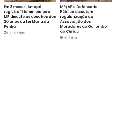
Em 8 meses, Amapá
MP/AP e Defensoria
inspeções preventivas nos
registra 11 feminicídios e
Pública discutem
alimentadores que atendem essas
MP discute os desafios dos
regularização da
20 anos da Lei Maria da
Associação dos
áreas, avaliamos as condições
Penha
Moradores do Quilombo
do Curiaú
dos circuitos que fornecem
Há 14 horas
Há 2 dias
energia aos eventos e
posicionamos equipes próximas
aos locais com maior
concentração de público. Dessa
forma, conseguimos atuar com
mais agilidade caso seja
necessário e garantir mais
segurança para a população
durante os jogos”
, destaca.