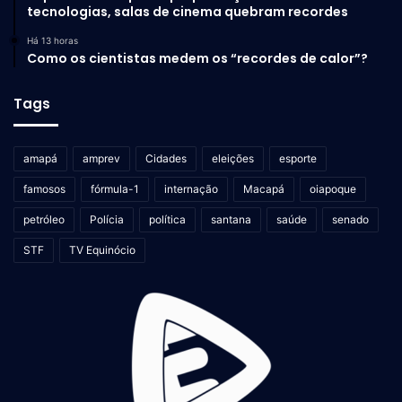
tecnologias, salas de cinema quebram recordes
Há 13 horas
Como os cientistas medem os “recordes de calor”?
Tags
amapá
amprev
Cidades
eleições
esporte
famosos
fórmula-1
internação
Macapá
oiapoque
petróleo
Polícia
política
santana
saúde
senado
STF
TV Equinócio