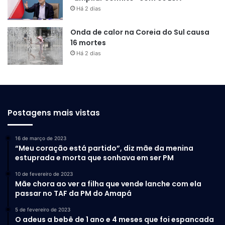
Há 2 dias
Instituições de ensino públicas e privadas também utilizam
o Enem para selecionar estudantes, como critério único ou
Onda de calor na Coreia do Sul causa
complementar nos processos seletivos. Os resultados
16 mortes
individuais do Enem podem, ainda, ser aproveitados em
Há 2 dias
processos seletivos de instituições portuguesas que
possuem convênio com o Inep para aceitar as notas do
exame. Os acordos garantem acesso facilitado às notas
dos estudantes brasileiros interessados em cursar a
Postagens mais vistas
educação superior em Portugal.
16 de março de 2023
“Meu coração está partido”, diz mãe da menina
estuprada e morta que sonhava em ser PM
10 de fevereiro de 2023
Mãe chora ao ver a filha que vende lanche com ela
passar no TAF da PM do Amapá
5 de fevereiro de 2023
O adeus a bebê de 1 ano e 4 meses que foi espancada