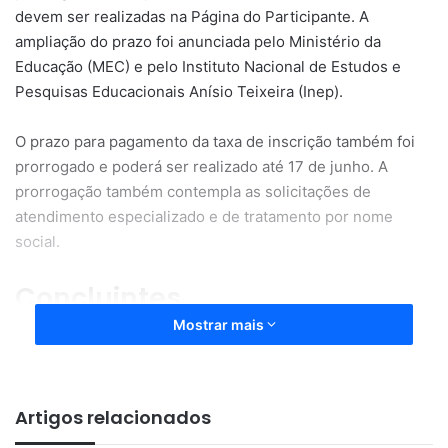
devem ser realizadas na Página do Participante. A
ampliação do prazo foi anunciada pelo Ministério da
Educação (MEC) e pelo Instituto Nacional de Estudos e
Pesquisas Educacionais Anísio Teixeira (Inep).
O prazo para pagamento da taxa de inscrição também foi
prorrogado e poderá ser realizado até 17 de junho. A
prorrogação também contempla as solicitações de
atendimento especializado e de tratamento por nome
social.
Concluintes
Mostrar mais
Até o dia 12 de junho, os estudantes concluintes do ensino
médio da rede pública terão de acessar a Página do
Participante para confirmar a participação no Enem e
Artigos relacionados
complementar informações, como o município de
realização das provas, a língua estrangeira escolhida e, se