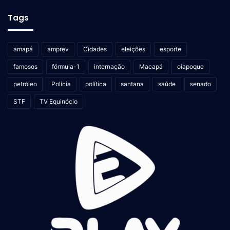
Tags
amapá
amprev
Cidades
eleições
esporte
famosos
fórmula-1
internação
Macapá
oiapoque
petróleo
Polícia
política
santana
saúde
senado
STF
TV Equinócio