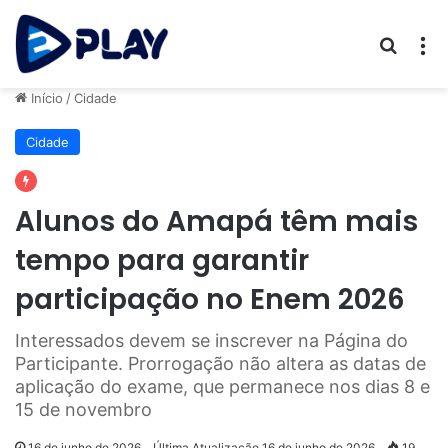
Procur
M
Início
/
Cidade
Cidade
Alunos do Amapá têm mais
tempo para garantir
participação no Enem 2026
Interessados devem se inscrever na Página do
Participante. Prorrogação não altera as datas de
aplicação do exame, que permanece nos dias 8 e
15 de novembro
16 de junho de 2026
Última Atualização 16 de junho de 2026
19