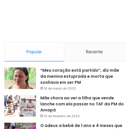
e que não sejam concluintes nem egressos do ensino
médio.
Atendimento especializado
Os participantes que necessitam de atendimento
especializado devem fazer a solicitação no momento da
Popular
Recente
inscrição. O atendimento é voltado para pessoas com as
seguintes condições: baixa visão, cegueira, visão
“Meu coração está partido”, diz mãe
monocular, deficiência física, auditiva, intelectual, surdez e
da menina estuprada e morta que
surdocegueira, dislexia, discalculia, déficit de atenção,
sonhava em ser PM
transtorno do espectro autista (TEA), gestantes, lactantes,
16 de março de 2023
diabéticos, idosos e estudantes em classe hospitalar ou
Mãe chora ao ver a filha que vende
com outra condição específica.
lanche com ela passar no TAF da PM do
Amapá
Nome Social
10 de fevereiro de 2023
O adeus a bebê de 1 ano e 4 meses que