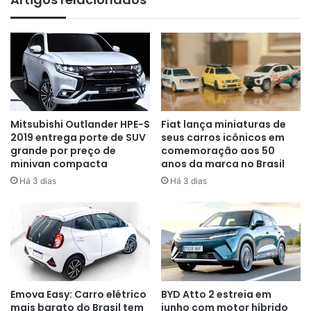
Famílias precisam de espaço,
Mitsubishi Outlander HPE-S
Fiat lança miniaturas de
mas sem abrir mão de
2019 entrega porte de SUV
seus carros icônicos em
grande por preço de
comemoração aos 50
tecnologia
minivan compacta
anos da marca no Brasil
Há 3 dias
Há 3 dias
O Trumpchi E8 PHEV segue uma fórmula muito valorizada
na China: carroceria de minivan, cabine ampla,
eletrificação plug-in e itens de conforto voltados para a
família. Com 7 lugares, o modelo entra em uma faixa
ocupada por veículos pensados para deslocamentos
urbanos, viagens e uso diário com mais passageiros.
Emova Easy: Carro elétrico
BYD Atto 2 estreia em
mais barato do Brasil tem
junho com motor híbrido