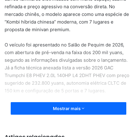
refinada e preço agressivo na conversão direta. No
mercado chinês, o modelo aparece como uma espécie de
“Kombi híbrida chinesa” moderna, com 7 lugares e
proposta de minivan premium.
O veículo foi apresentado no Salão de Pequim de 2026,
com abertura de pré-venda na faixa dos 200 mil yuans,
segundo as informações divulgadas sobre o lançamento.
Já a ficha técnica anexada lista a versão 2026 GAC
Trumpchi E8 PHEV 2.0L 140HP L4 2DHT PHEV com preço
sugerido de 232.800 yuans, autonomia elétrica CLTC de
150 km e configuração de 5 portas e 7 lugares.
Mostrar mais
Artigos relacionados