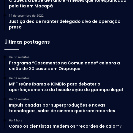
O adeus a bebê de 1 ano e 4 meses que foi espancada
minivan em sala móvel para viagens e deslocamentos
pela tia em Macapá
longos.
14 de setembro de 2022
Justiça decide manter delegado alvo de operação
Dimensões reforçam
preso
proposta de minivan familiar
Últimas postagens
de porte médio
Há 50 minutos
Programa “Casamento na Comunidade” celebra a
A apresentação do Salão de Pequim informa que o
união de 20 casais em Oiapoque
Trumpchi E8 PHEV mede 5.000 mm de comprimento, 1.900
mm de largura, 1.778 mm de altura e 3.000 mm de entre-
Há 52 minutos
MPF reúne Ibama e ICMBio para debater o
eixos. Esses números ajudam a explicar a proposta de
aperfeiçoamento da fiscalização do garimpo ilegal
cabine espaçosa, especialmente para famílias que
Há 55 minutos
precisam de três fileiras de bancos.
Impulsionadas por superproduções e novas
tecnologias, salas de cinema quebram recordes
Já a ficha técnica anexada lista 4.920 mm de comprimento,
Há 1 hora
1.900 mm de largura, 1.760 mm de altura e 2.930 mm de
Como os cientistas medem os “recordes de calor”?
entre-eixos. Como há diferença entre as bases, o mais