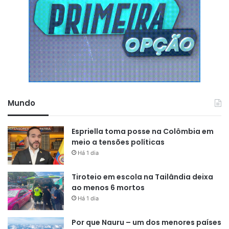
versão 2026 com motor 2.0 aspirado, 140 cv, transmissão
2DHT e autonomia elétrica de 150 km.
Essa diferença indica que os materiais consultados podem
se referir a versões, fases de divulgação ou configurações
distintas do Trumpchi E8 PHEV. Para manter precisão, a
matéria trata o motor 2.0 e a autonomia de 150 km como
dados da ficha técnica anexada, enquanto a apresentação
Mundo
no Salão de Pequim fica associada à abertura de pré-
venda e ao posicionamento do modelo.
Espriella toma posse na Colômbia em
meio a tensões políticas
Há 1 dia
Tiroteio em escola na Tailândia deixa
ao menos 6 mortos
Há 1 dia
Por que Nauru – um dos menores países