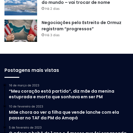
do mundo – vai trocar de nome
Há 2 dias
Cabine familiar aposta em
Negociações pelo Estreito de Ormuz
registram “progressos”
telas, bancos confortáveis e
Há 3 dias
entretenimento
Na apresentação do novo E8 PHEV, a GAC destacou uma
cabine voltada ao conforto dos passageiros. Todas as
Postagens mais vistas
versões citadas no material do lançamento trazem painel
de instrumentos digital de 10,25 polegadas e tela central
flutuante de 15,6 polegadas.
16 de março de 2023
“Meu coração está partido”, diz mãe da menina
estuprada e morta que sonhava em ser PM
A segunda fileira é um dos pontos de maior apelo familiar.
10 de fevereiro de 2023
O material enviado informa bancos com ventilação,
Mãe chora ao ver a filha que vende lanche com ela
aquecimento e massagem, além de mesas dobráveis,
passar no TAF da PM do Amapá
refrigerador e tela traseira de entretenimento de 17,3
5 de fevereiro de 2023
polegadas. É um pacote pensado para transformar a