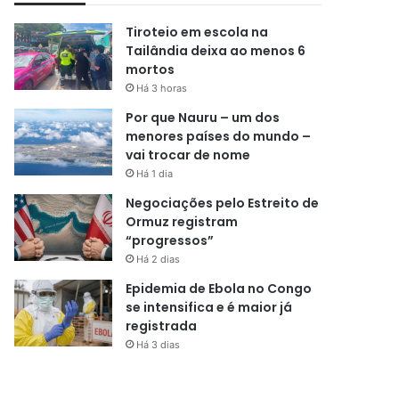
Tiroteio em escola na
Tailândia deixa ao menos 6
mortos
Há 3 horas
Por que Nauru – um dos
menores países do mundo –
vai trocar de nome
Há 1 dia
Negociações pelo Estreito de
Ormuz registram
“progressos”
Há 2 dias
Epidemia de Ebola no Congo
se intensifica e é maior já
registrada
Há 3 dias