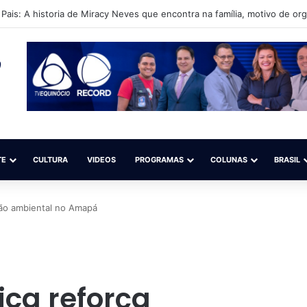
orre após receber diversos disparos de arma de fogo em Santana; Pol
TE
CULTURA
VIDEOS
PROGRAMAS
COLUNAS
BRASIL
ção ambiental no Amapá
ca reforça