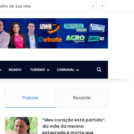
ícia buscaa os envolvidos
Procurar por
MUNDO
TURISMO
CARNAVAL
Popular
Recente
“Meu coração está partido”,
diz mãe da menina
estuprada e morta que