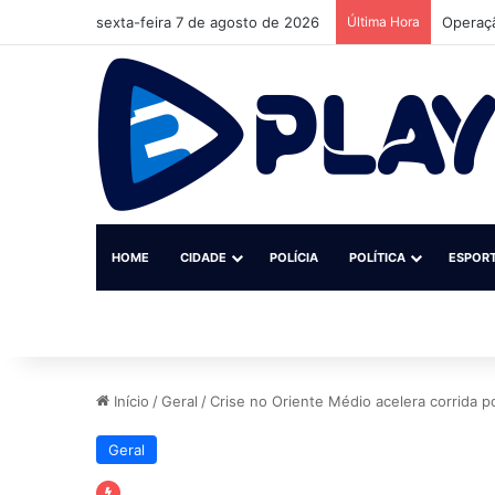
sexta-feira 7 de agosto de 2026
Última Hora
HOME
CIDADE
POLÍCIA
POLÍTICA
ESPOR
Início
/
Geral
/
Crise no Oriente Médio acelera corrida po
Geral