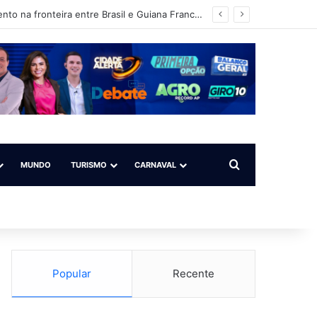
Operação Ágata intensifica ações de fiscalização, patrulhamento e reconhecimento na fronteira entre Brasil e Guiana Francesa
Procurar por
MUNDO
TURISMO
CARNAVAL
Popular
Recente