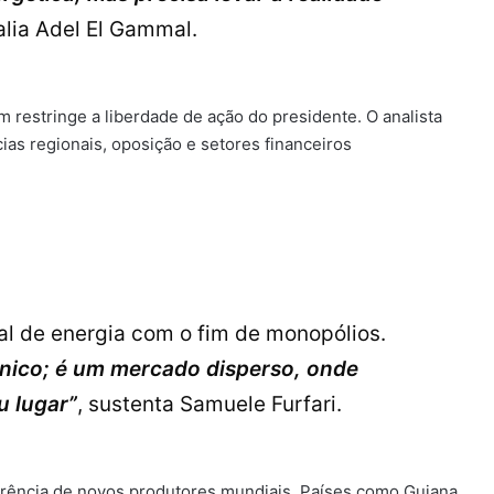
alia Adel El Gammal.
 restringe a liberdade de ação do presidente. O analista
as regionais, oposição e setores financeiros
al de energia com o fim de monopólios.
ico; é um mercado disperso, onde
u lugar”
, sustenta Samuele Furfari.
rrência de novos produtores mundiais. Países como Guiana,