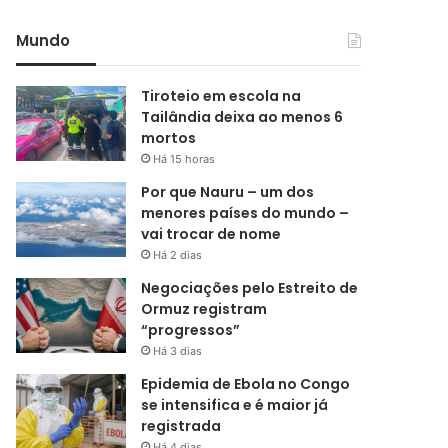
Mundo
Tiroteio em escola na
Tailândia deixa ao menos 6
mortos
Há 15 horas
Por que Nauru – um dos
menores países do mundo –
vai trocar de nome
Há 2 dias
Negociações pelo Estreito de
Ormuz registram
“progressos”
Há 3 dias
Epidemia de Ebola no Congo
se intensifica e é maior já
registrada
Há 4 dias