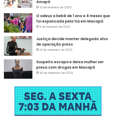
Amapá
Equatorial
10 de fevereiro de 2023
O adeus a bebê de 1 ano e 4 meses que
– Site: Grupo Equatorial Energia⁠ –
foi espancada pela tia em Macapá
www.equatorialenergia.com.br
5 de fevereiro de 2023
– Portal de carreiras:
https://equatorialenergia.gupy.io
– Atendente Virtual Clara: (96) 3082-2949
Justiça decide manter delegado alvo
de operação preso
– Central de Atendimento da CEA: 0800 096 0196
14 de setembro de 2022
– Central de Atendimento da CSA: 0800 086 0116
Suspeito escapa e deixa mulher ser
presa com drogas em Macapá
30 de setembro de 2025