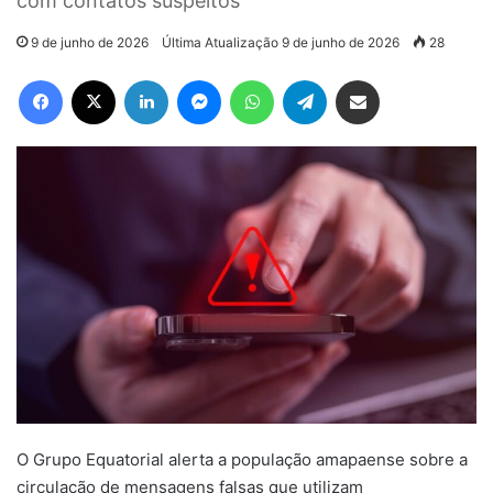
com contatos suspeitos
9 de junho de 2026
Última Atualização 9 de junho de 2026
28
Facebook
X
Linkedin
Messenger
WhatsApp
Telegram
Compartilhar via e-mail
O Grupo Equatorial alerta a população amapaense sobre a
circulação de mensagens falsas que utilizam