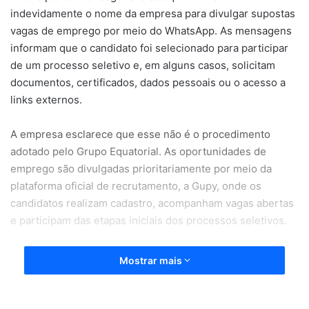
indevidamente o nome da empresa para divulgar supostas
vagas de emprego por meio do WhatsApp. As mensagens
informam que o candidato foi selecionado para participar
de um processo seletivo e, em alguns casos, solicitam
documentos, certificados, dados pessoais ou o acesso a
links externos.
A empresa esclarece que esse não é o procedimento
adotado pelo Grupo Equatorial. As oportunidades de
emprego são divulgadas prioritariamente por meio da
plataforma oficial de recrutamento, a Gupy, onde os
candidatos realizam cadastro, acompanham vagas abertas
e participam das etapas iniciais dos processos seletivos.
A gerente de gente e gestão do Grupo Equatorial no
Mostrar mais
Amapá, Bruna Milhomem, reforça que os candidatos
devem sempre verificar a origem das informações antes
de fornecer qualquer dado pessoal.