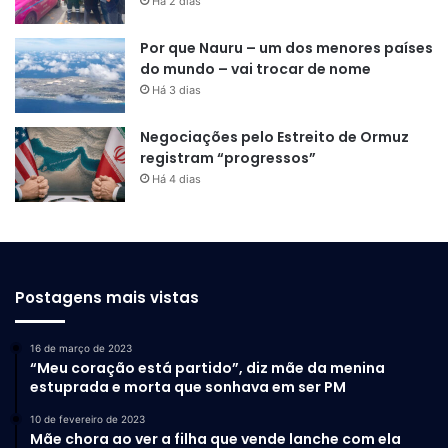
Há 2 dias
Por que Nauru – um dos menores países
do mundo – vai trocar de nome
Há 3 dias
Negociações pelo Estreito de Ormuz
registram “progressos”
Há 4 dias
Postagens mais vistas
16 de março de 2023
“Meu coração está partido”, diz mãe da menina
estuprada e morta que sonhava em ser PM
10 de fevereiro de 2023
Mãe chora ao ver a filha que vende lanche com ela