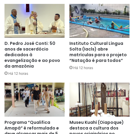
D. Pedro José Conti: 50
Instituto Cultural Língua
anos de sacerdócio
Solta (Iacls) abre
dedicados à
matrículas para o projeto
evangelização e ao povo
“Natação é para todos”
da amazônia
Há 12 horas
Há 12 horas
Programa “Qualifica
Museu Kuahí (Oiapoque)
Amapá” é reformulado e
destaca a cultura dos
deve alcançar mais de 5
povos originários no