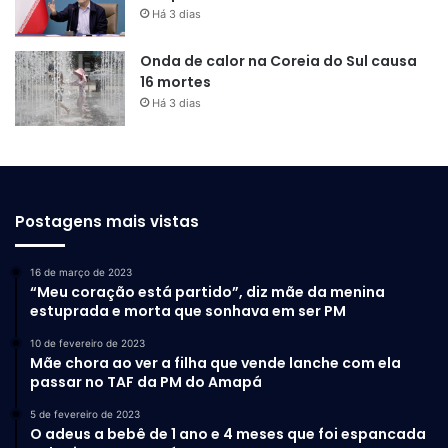
Há 3 dias
Onda de calor na Coreia do Sul causa
16 mortes
Há 3 dias
Postagens mais vistas
16 de março de 2023
“Meu coração está partido”, diz mãe da menina
estuprada e morta que sonhava em ser PM
10 de fevereiro de 2023
Mãe chora ao ver a filha que vende lanche com ela
passar no TAF da PM do Amapá
5 de fevereiro de 2023
O adeus a bebê de 1 ano e 4 meses que foi espancada