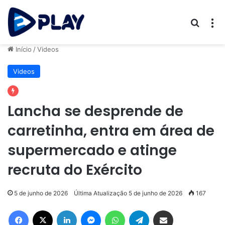
Procur
M
Início
/
Videos
Videos
Lancha se desprende de
carretinha, entra em área de
supermercado e atinge
recruta do Exército
5 de junho de 2026
Última Atualização 5 de junho de 2026
167
Facebook
X
Linkedin
Messenger
WhatsApp
Telegram
Compartilhar via e-mail