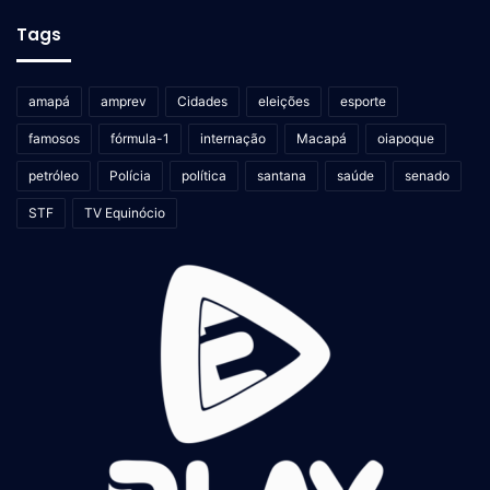
Tags
amapá
amprev
Cidades
eleições
esporte
famosos
fórmula-1
internação
Macapá
oiapoque
petróleo
Polícia
política
santana
saúde
senado
STF
TV Equinócio