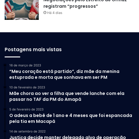
registram “progressos”
Há 4 dias
Postagens mais vistas
16 de março de 2023
“Meu coração está partido”, diz mãe da menina
estuprada e morta que sonhava em ser PM
10 de fevereiro de 2023
Mãe chora ao ver a filha que vende lanche com ela
passar no TAF da PM do Amapá
5 de fevereiro de 2023
O adeus a bebê de 1 ano e 4 meses que foi espancada
pela tia em Macapá
14 de setembro de 2022
Justiça decide manter delegado alvo de operação