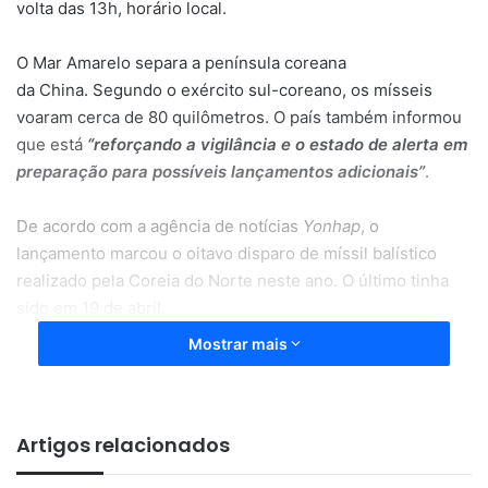
volta das 13h, horário local.
O Mar Amarelo separa a península coreana
da China.
Segundo o exército sul-coreano, os mísseis
voaram cerca de 80 quilômetros. O país também informou
que está
“reforçando a vigilância e o estado de alerta em
preparação para possíveis lançamentos adicionais”
.
De acordo com a agência de notícias
Yonhap
, o
lançamento marcou o oitavo disparo de míssil balístico
realizado pela Coreia do Norte neste ano. O último tinha
sido em 19 de abril.
Mostrar mais
Xi Jinping deve ir à Coreia do
Norte
Artigos relacionados
O lançamento ocorre em meio à especulação de que o
presidente chinês, Xi Jinping, deve visitar a Coreia do