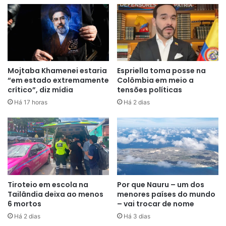
Norte na próxima semana. Segundo reportagem da
agência
Yonhap News
, a previsão é de que o líder chinês
se reúna com o presidente norte-coreano, Kim Jong-un,
ainda em maio — ou, no mais tardar, no início de junho.
Mojtaba Khamenei estaria
Espriella toma posse na
“em estado extremamente
Colômbia em meio a
crítico”, diz mídia
tensões políticas
Há 17 horas
Há 2 dias
Tiroteio em escola na
Por que Nauru – um dos
Tailândia deixa ao menos
menores países do mundo
6 mortos
– vai trocar de nome
Há 2 dias
Há 3 dias