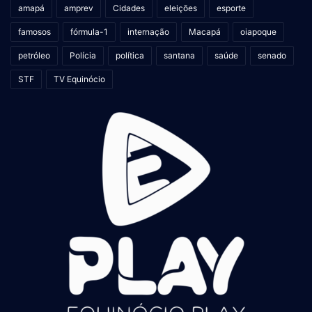
amapá
amprev
Cidades
eleições
esporte
famosos
fórmula-1
internação
Macapá
oiapoque
petróleo
Polícia
política
santana
saúde
senado
STF
TV Equinócio